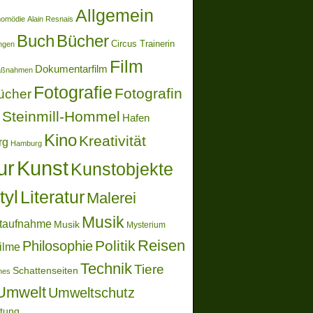
Allgemein
momödie
Alain Resnais
Buch
Bücher
Circus Trainerin
ungen
Film
Dokumentarfilm
aßnahmen
Fotografie
Fotografin
ücher
Steinmill-Hommel
Hafen
Kino
Kreativität
rg
Hamburg
ur
Kunst
Kunstobjekte
tyl
Literatur
Malerei
Musik
taufnahme
Musik
Mysterium
Reisen
Politik
Philosophie
ilme
Technik
Tiere
Schattenseiten
ones
Umwelt
Umweltschutz
ltung