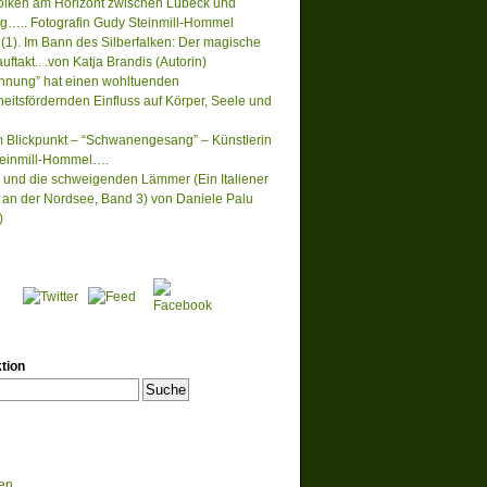
lken am Horizont zwischen Lübeck und
….. Fotografin Gudy Steinmill-Hommel
(1). Im Bann des Silberfalken: Der magische
ftakt.. .von Katja Brandis (Autorin)
nnung” hat einen wohltuenden
eitsfördernden Einfluss auf Körper, Seele und
m Blickpunkt – “Schwanengesang” – Künstlerin
einmill-Hommel….
 und die schweigenden Lämmer (Ein Italiener
lt an der Nordsee, Band 3) von Daniele Palu
)
tion
en