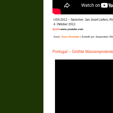
USA 2012 – Sprecher: Jan Josef Liefers, Ri
4. Oktober 2012.
Quelle
www.youtube.com
Autor:
Anna Olsdotter
| Erstellt am: September 30
Portugal – Größte Massenproteste 