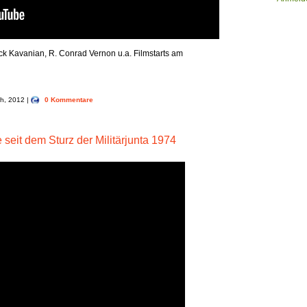
ck Kavanian, R. Conrad Vernon u.a. Filmstarts am
th, 2012 |
0 Kommentare
seit dem Sturz der Militärjunta 1974