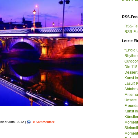
RSS-Fee
RSS-Fee
RSS-Fee
Letzte Ei
“Erfolg
Rhythmu
Outdoor
Die 118
Dessert
Kunst i
Lasur) 
Abfahrt
Mittern
Unsere 
Freunds
Kunst im
Künstle
tember 30th, 2012 |
0 Kommentare
Momenta
Steinm
Momenta