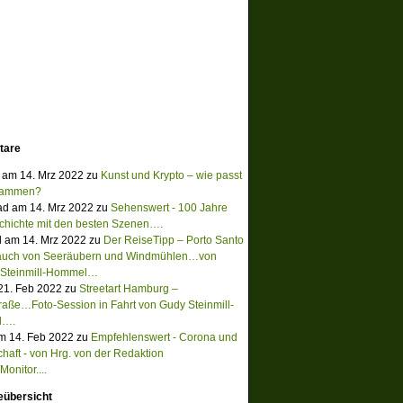
tare
 am 14. Mrz 2022 zu
Kunst und Krypto – wie passt
sammen?
ad am 14. Mrz 2022 zu
Sehenswert - 100 Jahre
chichte mit den besten Szenen….
 am 14. Mrz 2022 zu
Der ReiseTipp – Porto Santo
Hauch von Seeräubern und Windmühlen…von
 Steinmill-Hommel…
 21. Feb 2022 zu
Streetart Hamburg –
raße…Foto-Session in Fahrt von Gudy Steinmill-
l….
m 14. Feb 2022 zu
Empfehlenswert - Corona und
chaft - von Hrg. von der Redaktion
onitor....
eübersicht