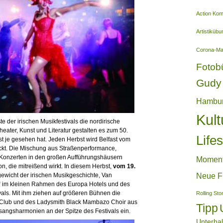
Action Ko
Artistiküb
Corona-M
Fotob
Gudy 
Hambu
Kult
te der irischen Musikfestivals die nordirische
eater, Kunst und Literatur gestalten es zum 50.
Lifes
ast je gesehen hat. Jeden Herbst wird Belfast vom
ackt. Die Mischung aus Straßenperformance,
 Konzerten in den großen Aufführungshäusern
Momen
on, die mitreißend wirkt. In diesem Herbst,
vom 19.
rgewicht der irischen Musikgeschichte, Van
Neue F
s“ im kleinen Rahmen des Europa Hotels und des
ivals. Mit ihm ziehen auf größeren Bühnen die
Rolling St
Club und des Ladysmith Black Mambazo Choir aus
Tipp
esangsharmonien an der Spitze des Festivals ein.
Unterha