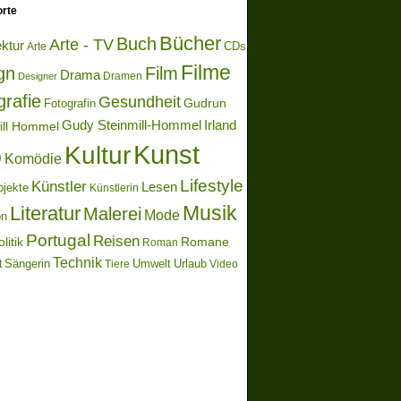
rte
Bücher
Buch
Arte - TV
ektur
Arte
CDs
Filme
gn
Film
Drama
Dramen
Designer
grafie
Gesundheit
Gudrun
Fotografin
Gudy Steinmill-Hommel
Irland
ill Hommel
Kunst
Kultur
o
Komödie
Lifestyle
Künstler
Lesen
bjekte
Künstlerin
Literatur
Musik
Malerei
Mode
on
Portugal
Reisen
litik
Romane
Roman
Technik
Sängerin
Umwelt
Urlaub
t
Video
Tiere