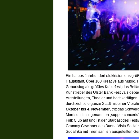
Ein halbes Jahrhundert elektrisiert das größ
Hauptstadt. Über 100 Kreative aus Musik, Th
Geburtstag als größtes Kulturfest, das Belf
Kunstfieber des Ulster Bank Festivals gep
Ausstellungen, Theater und hochkarätigen
durchzieht die ganze Stadt mit einer Vibrati
Oktober bis 4. November
, tritt das Schwe
Morrison, in sogenannten „supper concert
Folk Club auf und ist der Stargast des Fest
Grammy Gewinner des Buena Vista Social 
Südafrika mit ihren sanften ausgefeilten G