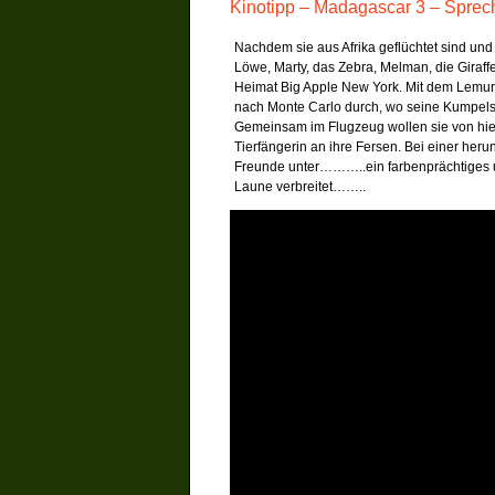
Kinotipp – Madagascar 3 – Spreche
Nachdem sie aus Afrika geflüchtet sind und 
Löwe, Marty, das Zebra, Melman, die Giraffe
Heimat Big Apple New York. Mit dem Lemure
nach Monte Carlo durch, wo seine Kumpels,
Gemeinsam im Flugzeug wollen sie von hier
Tierfängerin an ihre Fersen. Bei einer he
Freunde unter………..ein farbenprächtiges u
Laune verbreitet……..