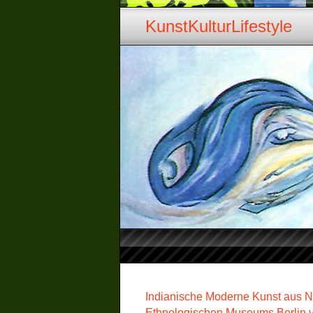
KunstKulturLifestyle
Indianische Moderne Kunst aus 
Ethnologischen Museums Berlin vo