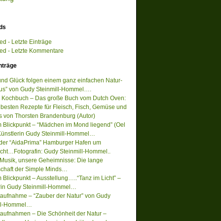
ds
d - Letzte Einträge
d - Letzte Kommentare
nträge
 und Glück folgen einem ganz einfachen Natur-
s” von Gudy Steinmill-Hommel….
 Kochbuch – Das große Buch vom Dutch Oven:
 besten Rezepte für Fleisch, Fisch, Gemüse und
s von Thorsten Brandenburg (Autor)
m Blickpunkt – “Mädchen im Mond liegend” (Oel
Künstlerin Gudy Steinmill-Hommel…
 der “AidaPrima” Hamburger Hafen um
acht…Fotografin: Gudy Steinmill-Hommel..
Musik, unsere Geheimnisse: Die lange
chaft der Simple Minds…
 Blickpunkt – Ausstellung…..“Tanz im Licht” –
rin Gudy Steinmill-Hommel…
ufnahme – “Zauber der Natur” von Gudy
ill-Hommel…
ufnahmen – Die Schönheit der Natur –