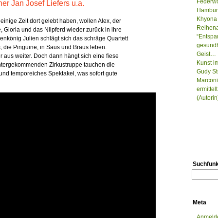
Federwo
r Jan Josef Liefers u.a.
Hamburg
Khyona 
einige Zeit dort gelebt haben, wollen Alex, der
Reihenau
, Gloria und das Nilpferd wieder zurück in ihre
“Entspa
nkönig Julien schlägt sich das schräge Quartett
gesundh
 die Pinguine, in Saus und Braus leben.
Geist…
 aus weiter. Doch dann hängt sich eine fiese
Kunst i
runtergekommenden Zirkustruppe tauchen die
Gudy St
nd temporeiches Spektakel, was sofort gute
Marconi
ermitte
(Autorin
Suchfunk
Meta
Anmeld