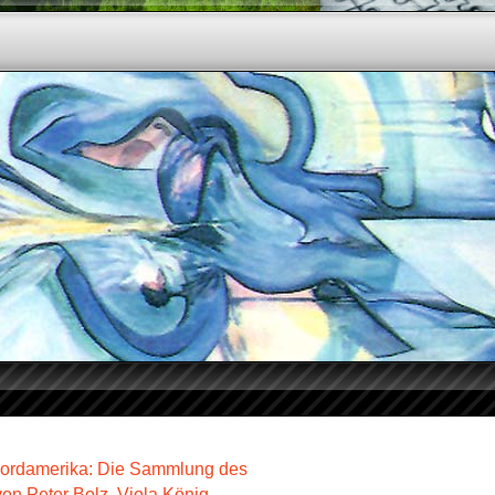
Nordamerika: Die Sammlung des
n Peter Bolz, Viola König,