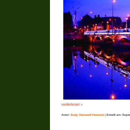
weiterlesen »
Autor:
Gudy Steinmill-Hommel
| Erstellt am: Sep