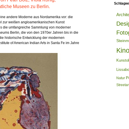
Schlagwo
liche Museen zu Berlin.
Archit
t eine andere Moderne aus Nordamerika vor: die
lel zur weißen angloamerikanischen Kunst
Desi
mals die umfangreiche Sammlung von moderner
Foto
eums Berlin, die von den 1970er Jahren bis in die
 die historische Entwicklung der modernen
Steinm
titute of American Indian Arts in Santa Fe im Jahre
Kin
Kunsto
Lissab
Po
Natur
Streetar