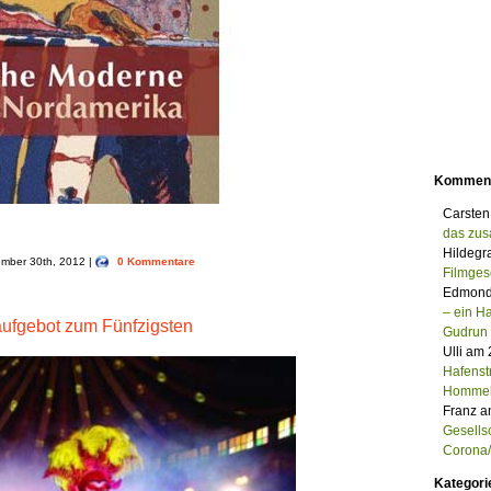
Kommen
Carsten
das zu
Hildegr
tember 30th, 2012 |
0 Kommentare
Filmges
Edmond
– ein 
raufgebot zum Fünfzigsten
Gudrun
Ulli am
Hafenst
Homme
Franz a
Gesells
Corona/M
Kategori