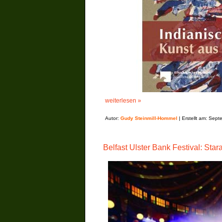
weiterlesen »
Autor:
Gudy Steinmill-Hommel
| Erstellt am: Sep
Belfast Ulster Bank Festival: Sta