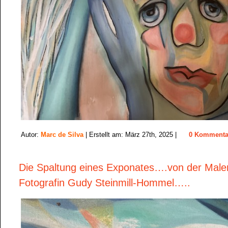
Autor:
Marc de Silva
| Erstellt am: März 27th, 2025 |
0 Kommenta
Die Spaltung eines Exponates….von der Male
Fotografin Gudy Steinmill-Hommel…..