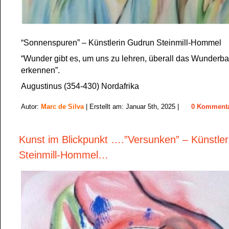
“Sonnenspuren” – Künstlerin Gudrun Steinmill-Hommel
“Wunder gibt es, um uns zu lehren, überall das Wunderba
erkennen”.
Augustinus (354-430) Nordafrika
Autor:
Marc de Silva
| Erstellt am: Januar 5th, 2025 |
0 Komment
Kunst im Blickpunkt ….”Versunken” – Künstle
Steinmill-Hommel…