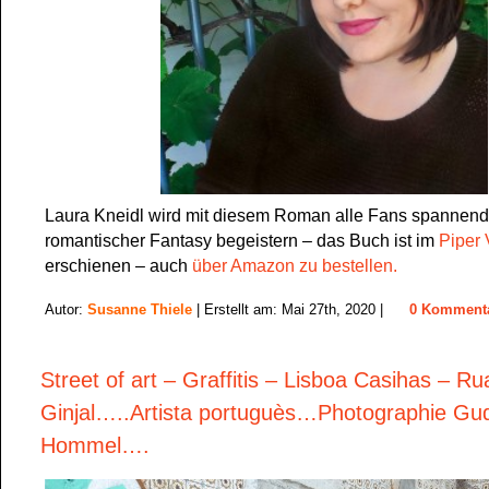
Laura Kneidl wird mit diesem Roman alle Fans spannend
romantischer Fantasy begeistern – das Buch ist im
Piper 
erschienen – auch
über Amazon zu bestellen.
Autor:
Susanne Thiele
| Erstellt am: Mai 27th, 2020 |
0 Komment
Street of art – Graffitis – Lisboa Casihas – Ru
Ginjal…..Artista portuguès…Photographie Gudy
Hommel….