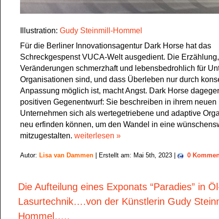
Illustration:
Gudy Steinmill-Hommel
Für die Berliner Innovationsagentur Dark Horse hat das
Schreckgespenst VUCA-Welt ausgedient. Die Erzählung,
Veränderungen schmerzhaft und lebensbedrohlich für U
Organisationen sind, und dass Überleben nur durch kon
Anpassung möglich ist, macht Angst. Dark Horse dageg
positiven Gegenentwurf: Sie beschreiben in ihrem neuen
Unternehmen sich als wertegetriebene und adaptive Org
neu erfinden können, um den Wandel in eine wünschensw
mitzugestalten.
weiterlesen »
Autor:
Lisa van Dammen
| Erstellt am: Mai 5th, 2023 |
0 Kommen
Die Aufteilung eines Exponats “Paradies” in Öl
Lasurtechnik….von der Künstlerin Gudy Steinm
Hommel…..