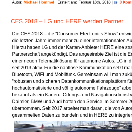
Autor:
Michael Hommel
| Erstellt am: Februar 18th, 2018 |
0 Kom
CES 2018 – LG und HERE werden Partner….
Die CES-2018 – die “Consumer Electronics Show” entwick
die letzten Jahre immer mehr zu einer internationnalen A
Hierzu haben LG und der Karten-Anbieter HERE eine str
Partnerschaft angekündigt. Das angestrebte Ziel ist die 
einer neuen Telematiklösung für autonome Autos. LG in 
seit 2013 aktiv. Für die nahtlose Kommunikation setzt ma
Bluetooth, WiFi und Mobilfunk. Gemeinsam will man zukün
“robusten und sicheren Datenkommunikationsplattform fü
hochautomatisierte und völlig autonome Fahrzeuge” arbe
bekannt als ein Karten-, Ortungs- und Navigationsdienst 
Daimler, BMW und Audi hatten den Service im Sommer 
übernommen. Seit 2017 arbeitet man daran, die von Aut
gesammelten Daten zu bündeln und in HERE zu integrier