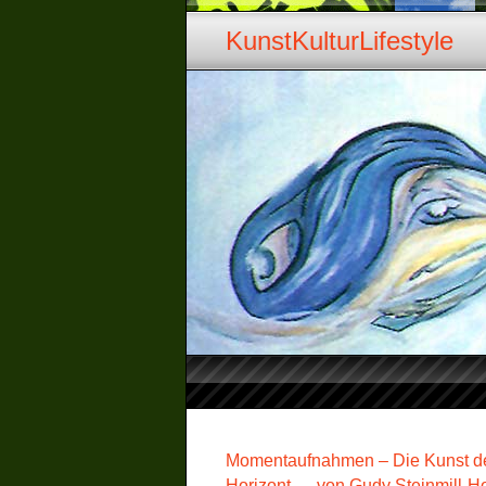
KunstKulturLifestyle
Momentaufnahmen – Die Kunst de
Horizont…..von Gudy Steinmill-H