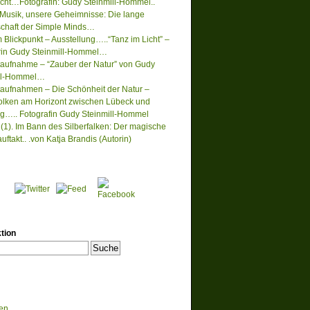
acht…Fotografin: Gudy Steinmill-Hommel..
Musik, unsere Geheimnisse: Die lange
chaft der Simple Minds…
 Blickpunkt – Ausstellung…..“Tanz im Licht” –
rin Gudy Steinmill-Hommel…
ufnahme – “Zauber der Natur” von Gudy
ill-Hommel…
ufnahmen – Die Schönheit der Natur –
lken am Horizont zwischen Lübeck und
….. Fotografin Gudy Steinmill-Hommel
(1). Im Bann des Silberfalken: Der magische
ftakt.. .von Katja Brandis (Autorin)
tion
en