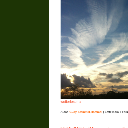
weiterlesen »
Autor:
Gudy Steinmill-Hommel
| Erstellt am: Febr