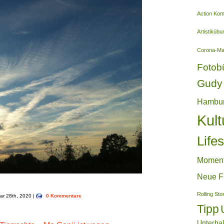
Action Ko
Artistiküb
Corona-M
Fotob
Gudy 
Hambu
Kult
Lifes
Momen
Neue F
Rolling St
uar 28th, 2020 |
0 Kommentare
Tipp
Unterha