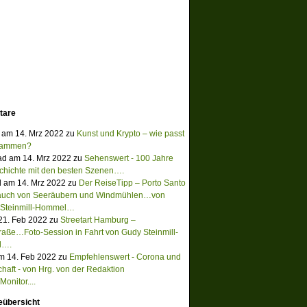
tare
 am 14. Mrz 2022 zu
Kunst und Krypto – wie passt
sammen?
ad am 14. Mrz 2022 zu
Sehenswert - 100 Jahre
chichte mit den besten Szenen….
 am 14. Mrz 2022 zu
Der ReiseTipp – Porto Santo
Hauch von Seeräubern und Windmühlen…von
 Steinmill-Hommel…
 21. Feb 2022 zu
Streetart Hamburg –
raße…Foto-Session in Fahrt von Gudy Steinmill-
l….
m 14. Feb 2022 zu
Empfehlenswert - Corona und
chaft - von Hrg. von der Redaktion
onitor....
eübersicht