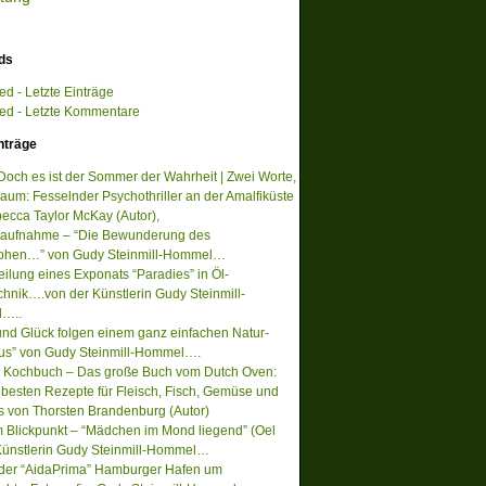
ds
d - Letzte Einträge
d - Letzte Kommentare
nträge
 Doch es ist der Sommer der Wahrheit | Zwei Worte,
raum: Fesselnder Psychothriller an der Amalfiküste
ecca Taylor McKay (Autor),
aufnahme – “Die Bewunderung des
ophen…” von Gudy Steinmill-Hommel…
eilung eines Exponats “Paradies” in Öl-
chnik….von der Künstlerin Gudy Steinmill-
…..
 und Glück folgen einem ganz einfachen Natur-
s” von Gudy Steinmill-Hommel….
 Kochbuch – Das große Buch vom Dutch Oven:
 besten Rezepte für Fleisch, Fisch, Gemüse und
s von Thorsten Brandenburg (Autor)
m Blickpunkt – “Mädchen im Mond liegend” (Oel
Künstlerin Gudy Steinmill-Hommel…
 der “AidaPrima” Hamburger Hafen um