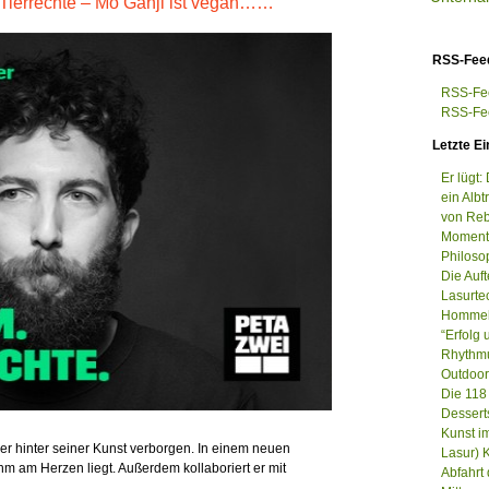
Tierrechte – Mo Ganji ist vegan……
RSS-Fee
RSS-Fee
RSS-Fee
Letzte Ei
Er lügt:
ein Albt
von Reb
Moment
Philos
Die Auft
Lasurte
Hommel
“Erfolg
Rhythmu
Outdoor
Die 118
Dessert
Kunst i
her hinter seiner Kunst verborgen. In einem neuen
Lasur) 
ihm am Herzen liegt. Außerdem kollaboriert er mit
Abfahrt