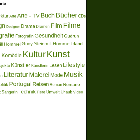
rte
Bücher
Buch
Arte - TV
ektur
Arte
CDs
Filme
gn
Film
Drama
Dramen
Designer
grafie
Gesundheit
Gudrun
Fotografin
Gudy Steinmill-Hommel
Irland
ill Hommel
Kunst
Kultur
o
Komödie
Lifestyle
Künstler
Lesen
bjekte
Künstlerin
Literatur
Musik
Malerei
Mode
on
Portugal
Reisen
litik
Romane
Roman
Technik
Sängerin
Umwelt
Urlaub
t
Video
Tiere