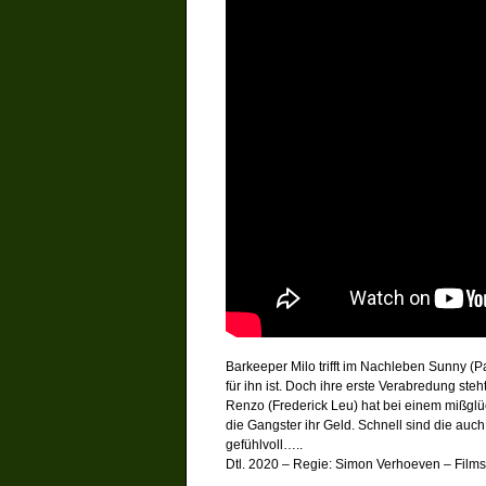
Barkeeper Milo trifft im Nachleben Sunny (Pal
für ihn ist. Doch ihre erste Verabredung ste
Renzo (Frederick Leu) hat bei einem mißglü
die Gangster ihr Geld. Schnell sind die auc
gefühlvoll…..
Dtl. 2020 – Regie: Simon Verhoeven – Films