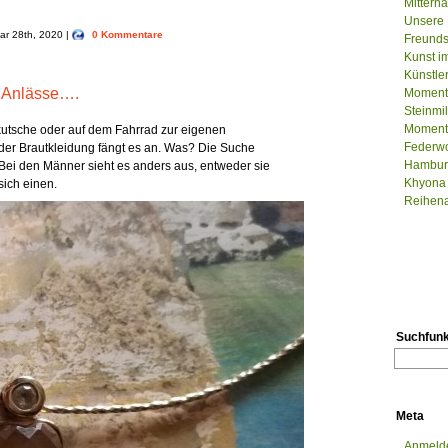
Mittern
Unsere 
uar 28th, 2020 |
0 Kommentare
Freunds
Kunst im
Künstle
 Anlässe….
Momenta
Steinm
Momenta
kutsche oder auf dem Fahrrad zur eigenen
Federwo
ei der Brautkleidung fängt es an. Was? Die Suche
Hamburg
ei den Männer sieht es anders aus, entweder sie
Khyona 
sich einen.
Reihenau
Suchfunk
Meta
Anmeld