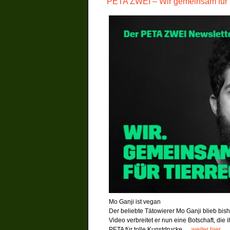
PETA ZWEI – Wir gemeinsam für 
Mo Ganji ist vegan
Der beliebte Tätowierer Mo Ganji blieb bis
Video verbreitet er nun eine Botschaft, die 
PETA für tolle Kunstdrucke
…..weiter hier