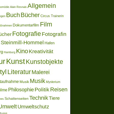
Allgemein
momödie
Alain Resnais
Buch
Bücher
Circus Trainerin
ungen
Film
Dokumentarfilm
aßnahmen
Fotografie
Fotografin
ücher
Steinmill-Hommel
Hafen
Kino
Kreativität
rg
Hamburg
ur
Kunst
Kunstobjekte
tyl
Literatur
Malerei
Musik
taufnahme
Musik
Mysterium
Reisen
Politik
Philosophie
ilme
Technik
Tiere
Schattenseiten
ones
Umwelt
Umweltschutz
ltung