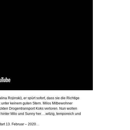
ina Rojinski), er spürt sofort, dass sie die Richtige
ht unter keinem guten Stern. Milos Mitbewohner
ckten Drogentransport Koks verloren. Nun wollen
h hinter Milo und Sunny her….witzig, temporeich und
tart 13. Februar – 2020…