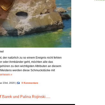
mel
er natürlich zu so einem Ereignis nicht fehlen
nger oder Armbänder geht, möchten alle das
gehören zu den wichtigsten Attributen an diesem
r. Meistens werden diese Schmuckstücke mit
terlesen »
uar 23rd, 2020 |
0 Kommentare
 M`Barek und Palina Rojinski….