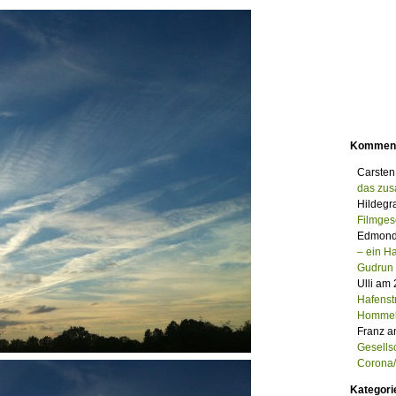
Kommen
Carsten
das zu
Hildegr
Filmges
Edmond
– ein 
Gudrun
Ulli am
Hafenst
Homme
Franz a
Gesells
Corona/M
Kategori