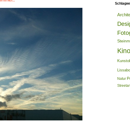
Schlagwo
Archit
Desi
Foto
Steinm
Kin
Kunsto
Lissab
Po
Natur
Streetar