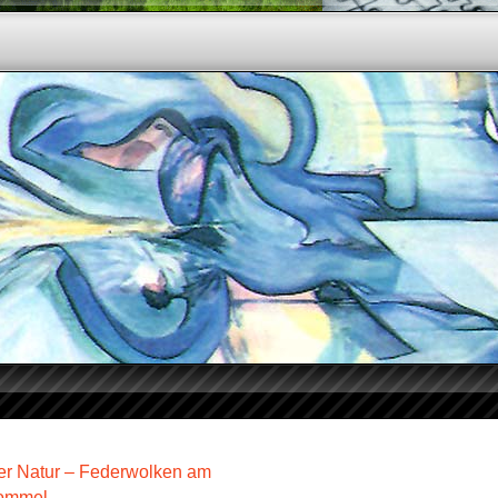
r Natur – Federwolken am
ommel..