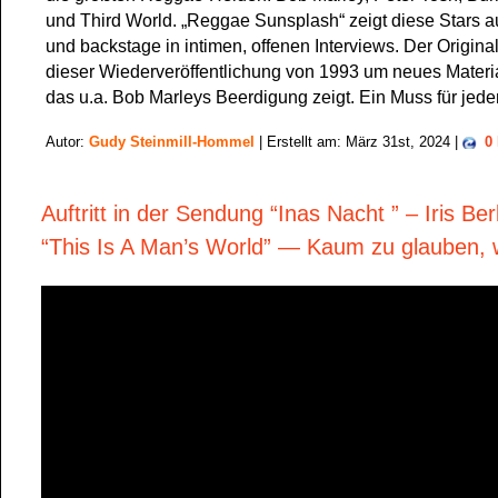
und Third World. „Reggae Sunsplash“ zeigt diese Stars a
und backstage in intimen, offenen Interviews. Der Original
dieser Wiederveröffentlichung von 1993 um neues Material
das u.a. Bob Marleys Beerdigung zeigt. Ein Muss für je
Autor:
Gudy Steinmill-Hommel
| Erstellt am: März 31st, 2024 |
0
Auftritt in der Sendung “Inas Nacht ” – Iris Be
“This Is A Man’s World” — Kaum zu glauben, 