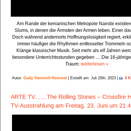
Am Rande der kenianischen Metropole Nairobi existier
Slums, in denen die Ärmsten der Armen leben. Einer dav
Doch während andernorts Hoffnungslosigkeit regiert, erkl
immer häufiger die Rhythmen entfesselter Trommeln od
Klänge klassischer Musik. Seit mehr als elf Jahren wer
besondere Unterrichtsstunden gegeben … Die 16-jährige 
Traum:
weiterlesen »
Autor:
Gudy Steinmill-Hommel
| Erstellt am: Juli 20th, 2023 |
0 
ARTE TV……The Rolling Stones – Crossfire H
TV-Ausstrahlung am Freitag, 23. Juni um 21: