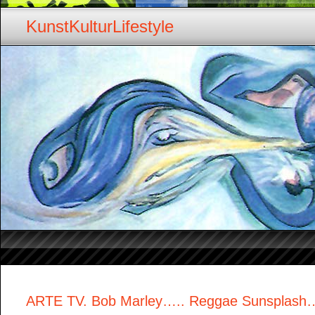
KunstKulturLifestyle
ARTE TV. Bob Marley….. Reggae Sunsplash…