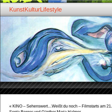
KunstKulturLifestyle
«
KINO – Sehenswert…Weißt du noch – Filmstarts am 21.
Senta Berger und Günther Maria Halmer….