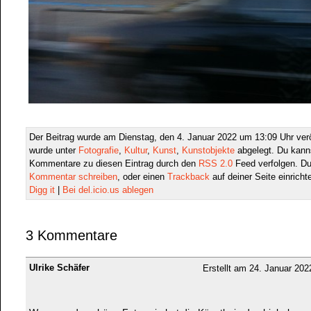
Der Beitrag wurde am Dienstag, den 4. Januar 2022 um 13:09 Uhr verö
wurde unter
Fotografie
,
Kultur
,
Kunst
,
Kunstobjekte
abgelegt. Du kann
Kommentare zu diesen Eintrag durch den
RSS 2.0
Feed verfolgen. Du
Kommentar schreiben
, oder einen
Trackback
auf deiner Seite einricht
Digg it
|
Bei del.icio.us ablegen
3 Kommentare
Ulrike Schäfer
Erstellt am 24. Januar 20