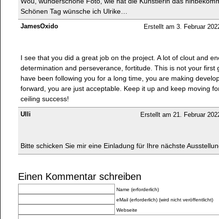
Wou, wunderschöne Foto, wie hat die Künstlerin das hinbekom
Schönen Tag wünsche ich Ulrike…
JamesOxido
Erstellt am 3. Februar 20
I see that you did a great job on the project. A lot of clout and en
determination and perseverance, fortitude. This is not your first 
have been following you for a long time, you are making devel
forward, you are just acceptable. Keep it up and keep moving fo
ceiling success!
Ulli
Erstellt am 21. Februar 20
Bitte schicken Sie mir eine Einladung für Ihre nächste Ausstellu
Einen Kommentar schreiben
Name (erforderlich)
eMail (erforderlich) (wird nicht veröffentlicht)
Webseite