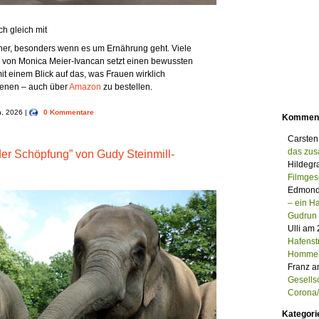
h gleich mit
er, besonders wenn es um Ernährung geht. Viele
 von Monica Meier-Ivancan setzt einen bewussten
it einem Blick auf das, was Frauen wirklich
enen – auch über
Amazon
zu bestellen.
h, 2026 |
0 Kommentare
Kommen
Carsten
das zu
r Schöpfung” von Gudy Steinmill-
Hildegr
Filmges
Edmond
– ein 
Gudrun
Ulli am
Hafenst
Homme
Franz a
Gesells
Corona/M
Kategori