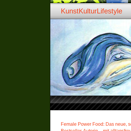
KunstKulturLifestyle
Female Power Food: Das neue, se
Bestseller-Autorin – mit alltagsf