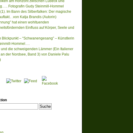
lken am Horizont zwischen Lübeck und
….. Fotografin Gudy Steinmill-Hommel
(1). Im Bann des Silberfalken: Der magische
ftakt.. .von Katja Brandis (Autorin)
nnung” hat einen wohltuenden
eitsfördernden Einfluss auf Körper, Seele und
m Blickpunkt – “Schwanengesang” – Künstlerin
einmill-Hommel….
 und die schweigenden Lämmer (Ein Italiener
lt an der Nordsee, Band 3) von Daniele Palu
)
tion
en