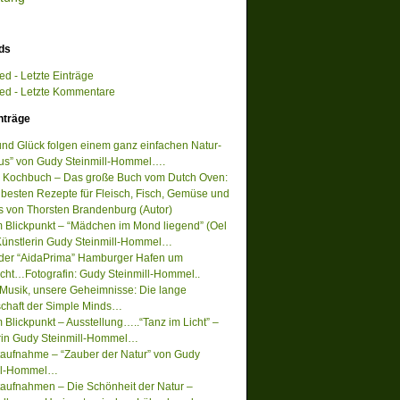
ds
d - Letzte Einträge
d - Letzte Kommentare
nträge
 und Glück folgen einem ganz einfachen Natur-
s” von Gudy Steinmill-Hommel….
 Kochbuch – Das große Buch vom Dutch Oven:
 besten Rezepte für Fleisch, Fisch, Gemüse und
s von Thorsten Brandenburg (Autor)
m Blickpunkt – “Mädchen im Mond liegend” (Oel
Künstlerin Gudy Steinmill-Hommel…
 der “AidaPrima” Hamburger Hafen um
acht…Fotografin: Gudy Steinmill-Hommel..
Musik, unsere Geheimnisse: Die lange
chaft der Simple Minds…
 Blickpunkt – Ausstellung…..“Tanz im Licht” –
rin Gudy Steinmill-Hommel…
ufnahme – “Zauber der Natur” von Gudy
ill-Hommel…
ufnahmen – Die Schönheit der Natur –