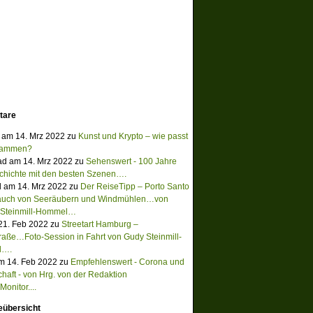
tare
 am 14. Mrz 2022 zu
Kunst und Krypto – wie passt
sammen?
ad am 14. Mrz 2022 zu
Sehenswert - 100 Jahre
chichte mit den besten Szenen….
 am 14. Mrz 2022 zu
Der ReiseTipp – Porto Santo
Hauch von Seeräubern und Windmühlen…von
 Steinmill-Hommel…
 21. Feb 2022 zu
Streetart Hamburg –
raße…Foto-Session in Fahrt von Gudy Steinmill-
l….
m 14. Feb 2022 zu
Empfehlenswert - Corona und
chaft - von Hrg. von der Redaktion
onitor....
eübersicht