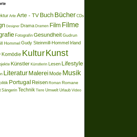
rte
Bücher
Buch
Arte - TV
ektur
Arte
CDs
Filme
gn
Film
Drama
Dramen
Designer
grafie
Gesundheit
Gudrun
Fotografin
Gudy Steinmill-Hommel
Irland
ill Hommel
Kunst
Kultur
o
Komödie
Lifestyle
Künstler
Lesen
bjekte
Künstlerin
Literatur
Musik
Malerei
Mode
on
Portugal
Reisen
litik
Romane
Roman
Technik
Sängerin
Umwelt
Urlaub
t
Video
Tiere