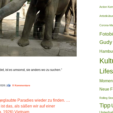
Action Ko
Artistiküb
Corona-M
Fotob
Gudy 
Hambu
Kult
Lifes
det, ist es umsonst, sie anders wo zu suchen.”
Momen
 2026 |
0 Kommentare
Neue F
Rolling St
n geglaubte Paradies wieder zu finden. …
Tipp
ist das, als säßen wir auf einer
b. 1926) Vietnam
Unterha