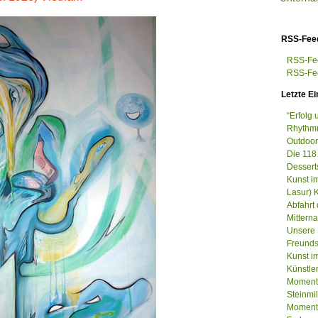
RSS-Fee
RSS-Fee
RSS-Fee
Letzte Ei
“Erfolg
Rhythmu
Outdoor
Die 118
Dessert
Kunst i
Lasur) 
Abfahrt
Mittern
Unsere 
Freunds
Kunst im
Künstle
Momenta
Steinm
Momenta