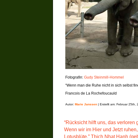
Fotografin:
Gudy Steinmill-Hommel
“Wenn man die Ruhe nicht in sich selbst fin
Francois de La Rochefoucauld
Autor:
Marie Janssen
| Erstellt am: Februar 25th,
“Rücksicht hilft uns, das verlore
Wenn wir im Hier und Jetzt ruhen, 
Lotusblüte.” Thich Nhat Hanh (ge