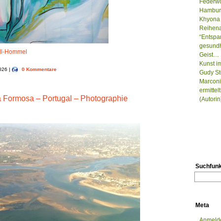
Federwo
Hamburg
Khyona 
Reihenau
“Entspa
gesundh
ll-Hommel
Geist…
Kunst i
2026 |
0 Kommentare
Gudy St
Marconi
ermitte
a Formosa – Portugal – Photographie
(Autorin
Suchfunk
Meta
Anmeld