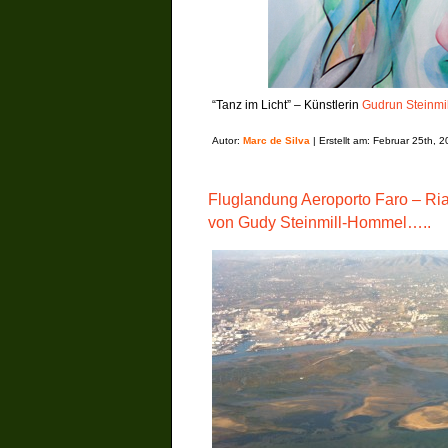
“Tanz im Licht” – Künstlerin
Gudrun Steinmi
Autor:
Marc de Silva
| Erstellt am: Februar 25th, 
Fluglandung Aeroporto Faro – Ri
von Gudy Steinmill-Hommel…..