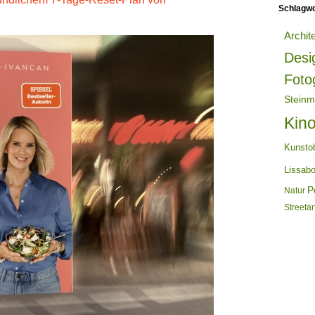
Schlagwo
Archit
Desi
Foto
Steinm
Kin
Kunsto
Lissab
Po
Natur
Streetar