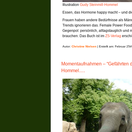
Illustration
Gudy Steinmill-Hommel
Essen, das Hormone happy macht – und dic
Frauen haben andere Bedürfnisse als Männ
Trends ignorieren das. Female Power Food
Gegenpol: persönlich, alltagstauglich und m
brauchen. Das Buch ist im
ZS-Verlag
erschi
Autor:
Christine Nielsen
| Erstellt am: Februar 25t
Momentaufnahmen – “Gefährten de
Hommel….