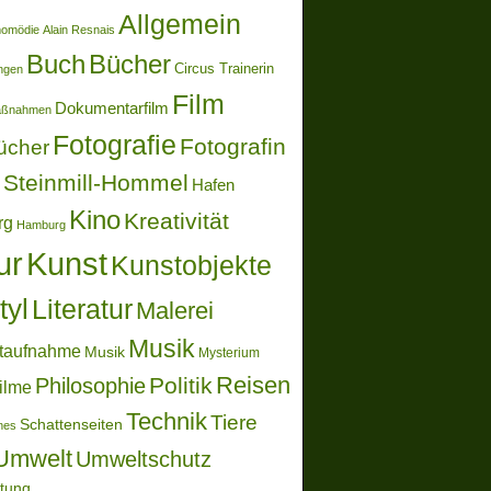
Allgemein
momödie
Alain Resnais
Buch
Bücher
Circus Trainerin
ungen
Film
Dokumentarfilm
aßnahmen
Fotografie
Fotografin
ücher
Steinmill-Hommel
Hafen
Kino
Kreativität
rg
Hamburg
ur
Kunst
Kunstobjekte
tyl
Literatur
Malerei
Musik
taufnahme
Musik
Mysterium
Reisen
Politik
Philosophie
ilme
Technik
Tiere
Schattenseiten
ones
Umwelt
Umweltschutz
ltung