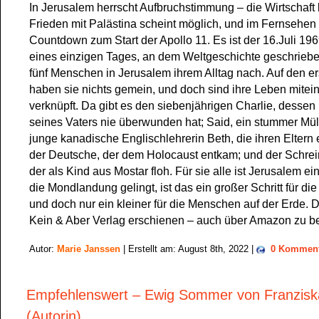
In Jerusalem herrscht Aufbruchstimmung – die Wirtschaft
Frieden mit Palästina scheint möglich, und im Fernsehen l
Countdown zum Start der Apollo 11. Es ist der 16.Juli 1
eines einzigen Tages, an dem Weltgeschichte geschriebe
fünf Menschen in Jerusalem ihrem Alltag nach. Auf den er
haben sie nichts gemein, und doch sind ihre Leben mitei
verknüpft. Da gibt es den siebenjährigen Charlie, dessen
seines Vaters nie überwunden hat; Said, ein stummer Mül
junge kanadische Englischlehrerin Beth, die ihren Eltern 
der Deutsche, der dem Holocaust entkam; und der Schrei
der als Kind aus Mostar floh. Für sie alle ist Jerusalem ein
die Mondlandung gelingt, ist das ein großer Schritt für di
und doch nur ein kleiner für die Menschen auf der Erde. 
Kein & Aber Verlag erschienen – auch über Amazon zu be
Autor:
Marie Janssen
| Erstellt am: August 8th, 2022 |
0 Komment
Empfehlenswert – Ewig Sommer von Franzisk
(Autorin)….