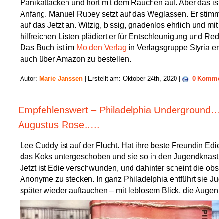
Panikattacken und hört mit dem Rauchen auf. Aber das ist
Anfang. Manuel Rubey setzt auf das Weglassen. Er stimm
auf das Jetzt an. Witzig, bissig, gnadenlos ehrlich und mit
hilfreichen Listen plädiert er für Entschleunigung und Red
Das Buch ist im
Molden Verlag
in Verlagsgruppe Styria e
auch über Amazon zu bestellen.
Autor:
Marie Janssen
| Erstellt am: Oktober 24th, 2020 |
0 Komme
Empfehlenswert – Philadelphia Underground…
Augustus Rose…..
Lee Cuddy ist auf der Flucht. Hat ihre beste Freundin Edie
das Koks untergeschoben und sie so in den Jugendknast
Jetzt ist Edie verschwunden, und dahinter scheint die ob
Anonyme zu stecken. In ganz Philadelphia entführt sie Ju
später wieder auftauchen – mit leblosem Blick, die Augen