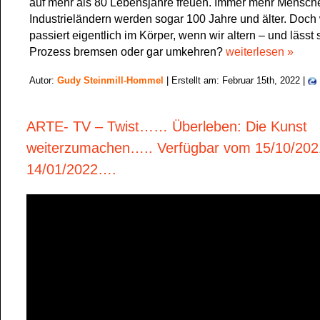
auf mehr als 80 Lebensjahre freuen. Immer mehr Mensch
Industrieländern werden sogar 100 Jahre und älter. Doc
passiert eigentlich im Körper, wenn wir altern – und lässt 
Prozess bremsen oder gar umkehren?
weiterlesen »
Autor:
Gudy Steinmill-Hommel
| Erstellt am: Februar 15th, 2022 |
ARTE- TV – Twist…… Überleben: Die Kunst
weiterzumachen….. Verfügbar vom 15/10/202
14/01/2022….