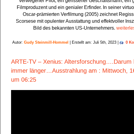
verwegener Pilot, ein gerissener Geschäftsmann, ein
Filmproduzent und ein genialer Erfinder. In seiner virtu
Oscar-prämierten Verfilmung (2005) zeichnet Regiss
Scorsese mit opulenter Ausstattung und effektvoller Ins
Bild des bekannten US-Unternehmers.
weiterle
Autor:
Gudy Steinmill-Hommel
| Erstellt am: Juli 5th, 2023 |
0 K
ARTE-TV – Xenius: Altersforschung….Darum l
immer länger…Ausstrahlung am : Mittwoch, 1
um 06:25