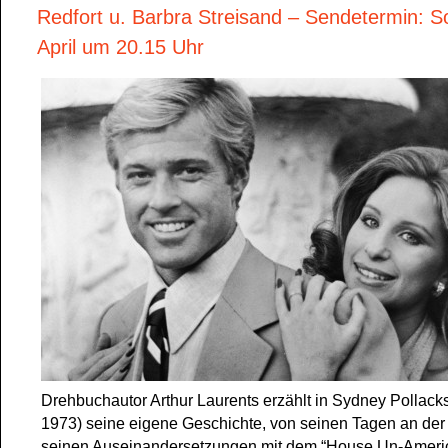
Redfort u. Barbra Streisand – Sendetermin: S
April um 20.15 Uhr
Drehbuchautor Arthur Laurents erzählt in Sydney Pollac
1973) seine eigene Geschichte, von seinen Tagen an der 
seinen Auseinandersetzungen mit dem “House Un-America