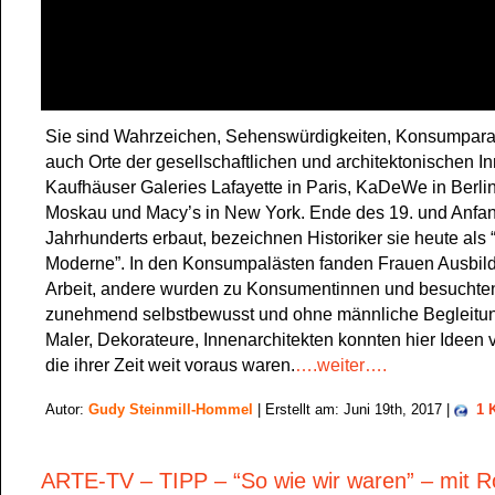
Sie sind Wahrzeichen, Sehenswürdigkeiten, Konsumpara
auch Orte der gesellschaftlichen und architektonischen In
Kaufhäuser Galeries Lafayette in Paris, KaDeWe in Berli
Moskau und Macy’s in New York. Ende des 19. und Anfan
Jahrhunderts erbaut, bezeichnen Historiker sie heute als 
Moderne”. In den Konsumpalästen fanden Frauen Ausbil
Arbeit, andere wurden zu Konsumentinnen und besuchte
zunehmend selbstbewusst und ohne männliche Begleitun
Maler, Dekorateure, Innenarchitekten konnten hier Ideen v
die ihrer Zeit weit voraus waren.
….weiter….
Autor:
Gudy Steinmill-Hommel
| Erstellt am: Juni 19th, 2017 |
1 
ARTE-TV – TIPP – “So wie wir waren” – mit R