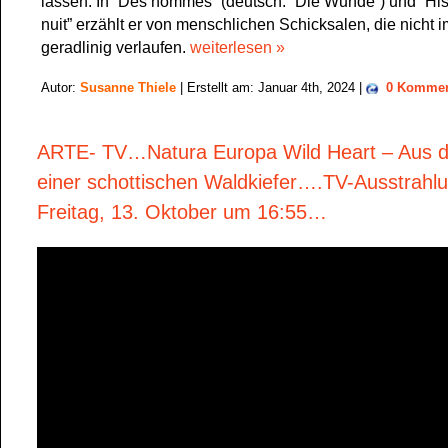
lassen. In “Des hommes” (deutsch: “Die Wunde”) und “Hist
nuit” erzählt er von menschlichen Schicksalen, die nicht 
geradlinig verlaufen.
weiterlesen »
Autor:
Susanne Thiele
| Erstellt am: Januar 4th, 2024 |
0 Kommen
ARTE- TV…Natura Europa Wild Heart – Aus 
einer schottischen Waldkiefer….TV-Ausstrahl
Freitag, 13. Oktober um 16:55…