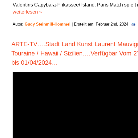
Valentins Capybara-Frikassee/ Island: Paris Match spielt
weiterlesen »
Autor:
Gudy Steinmill-Hommel
| Erstellt am: Februar 2nd, 2024 |
ARTE-TV….Stadt Land Kunst Laurent Mauvign
Touraine / Hawaii / Sizilien….Verfügbar Vom 
bis 01/04/2024…