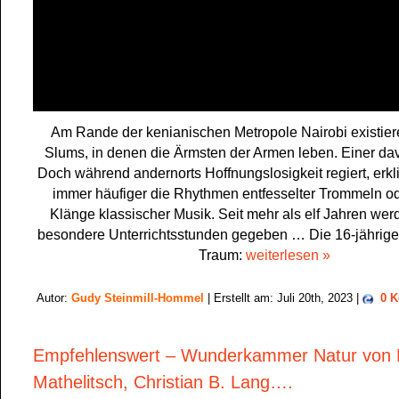
Am Rande der kenianischen Metropole Nairobi existier
Slums, in denen die Ärmsten der Armen leben. Einer dav
Doch während andernorts Hoffnungslosigkeit regiert, erkl
immer häufiger die Rhythmen entfesselter Trommeln od
Klänge klassischer Musik. Seit mehr als elf Jahren wer
besondere Unterrichtsstunden gegeben … Die 16-jährige 
Traum:
weiterlesen »
Autor:
Gudy Steinmill-Hommel
| Erstellt am: Juli 20th, 2023 |
0 
Empfehlenswert – Wunderkammer Natur von 
Mathelitsch, Christian B. Lang….