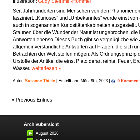
Illustration:
Gudy Steinmill-Hommel
Seit Jahrhunderten sind Menschen von den Phänomenen
fasziniert, „Kurioses“ und „Unbekanntes“ wurde einst vo
auch in sogenannten Kuriositätenkabinetten ausgestellt.
Staunen über die Wunder der Natur ist ungebrochen, die
Antworten ebenso.Dieses Buch gibt so vergnügliche wie
allgemeinverständliche Antworten auf Fragen, die sich u
Betrachten der Welt stellen mögen. Als Ordnungsprinzip d
Urstoffe der Antike, die einst Plato derart reihte: Feuer, Er
Wasser.
weiterlesen »
Autor:
Susanne Thiele
| Erstellt am: März 9th, 2023 |
0 Komment
« Previous Entries
Archivübersicht
August 2026