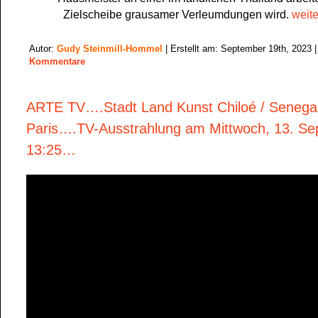
Zielscheibe grausamer Verleumdungen wird.
weite
Autor:
Gudy Steinmill-Hommel
| Erstellt am: September 19th, 2023 
Kommentare
ARTE TV….Stadt Land Kunst Chiloé / Senegal
Paris….TV-Ausstrahlung am Mittwoch, 13. S
13:25…