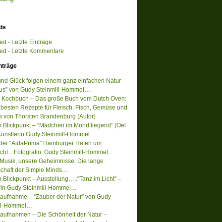
ds
d - Letzte Einträge
d - Letzte Kommentare
nträge
 und Glück folgen einem ganz einfachen Natur-
s” von Gudy Steinmill-Hommel….
 Kochbuch – Das große Buch vom Dutch Oven:
 besten Rezepte für Fleisch, Fisch, Gemüse und
s von Thorsten Brandenburg (Autor)
m Blickpunkt – “Mädchen im Mond liegend” (Oel
Künstlerin Gudy Steinmill-Hommel…
 der “AidaPrima” Hamburger Hafen um
acht…Fotografin: Gudy Steinmill-Hommel..
Musik, unsere Geheimnisse: Die lange
chaft der Simple Minds…
 Blickpunkt – Ausstellung…..“Tanz im Licht” –
rin Gudy Steinmill-Hommel…
ufnahme – “Zauber der Natur” von Gudy
ill-Hommel…
ufnahmen – Die Schönheit der Natur –