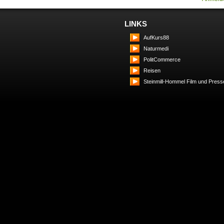
LINKS
AufKurs88
Naturmedi
PolitCommerce
Reisen
Steinmill-Hommel Film und Press