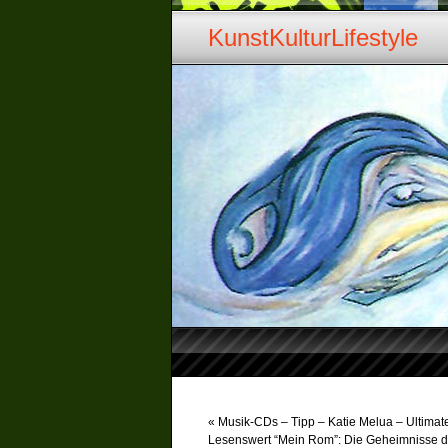
KunstKulturLifestyle
«
Musik-CDs – Tipp – Katie Melua – Ultimat
Lesenswert “Mein Rom”: Die Geheimnisse d