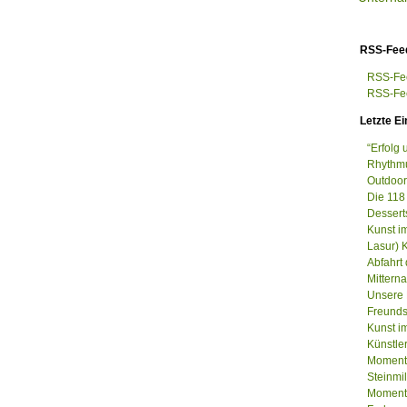
RSS-Fee
RSS-Fee
RSS-Fee
Letzte Ei
“Erfolg
Rhythmu
Outdoor
Die 118
Dessert
Kunst i
Lasur) 
Abfahrt
Mittern
Unsere 
Freunds
Kunst im
Künstle
Momenta
Steinm
Momenta