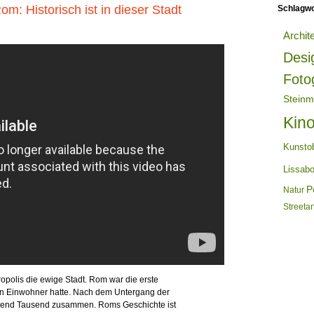
m: Historisch ist in dieser Stadt
Schlagwo
Archit
Desi
Foto
Steinm
Kin
Kunsto
Lissab
Po
Natur
Streetar
opolis die ewige Stadt. Rom war die erste
lion Einwohner hatte. Nach dem Untergang der
utzend Tausend zusammen. Roms Geschichte ist