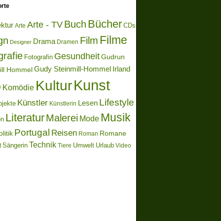
rte
Bücher
Buch
Arte - TV
ektur
Arte
CDs
Filme
gn
Film
Drama
Dramen
Designer
grafie
Gesundheit
Gudrun
Fotografin
Gudy Steinmill-Hommel
Irland
ill Hommel
Kunst
Kultur
o
Komödie
Lifestyle
Künstler
Lesen
bjekte
Künstlerin
Literatur
Musik
Malerei
Mode
on
Portugal
Reisen
litik
Romane
Roman
Technik
Sängerin
Umwelt
Urlaub
t
Video
Tiere