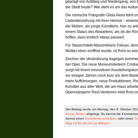
geprägt von Aufstieg und Niedergang, von
die Stadt heute? Wie steht es um das kultu
Die römische Fotografin Gilda Aloisi führt u
Liebesbeziehung mit ihrer Heimat – einerseit
die Mühen, als junge Künstlerin, hier zu arb
einem Status des Abwartens, als ob die Rö
hoffen, dass endlich etwas passiert.
Für Stararchitekt Massimiliano Fuksas, de
Wolke) eben eröffnet wurde, ist Rom so wie 
Zeichen der Veränderung dagegen kommen 
der Oper. Die neue Museumsleiterin Cristi
sorgt mit ihrem innovativen Ausstellungskon
vor einigen Jahren noch kurz vor dem Bankro
mehr Aufführungen, neue Produktionen, Re
Künstler aus aller Welt, die am Haus arbeit
Opernsängerin Reut Ventorero liebt Rom u
Der Beitrag wurde am Montag, den 8. Oktober 201
Kunst
,
Reisen
abgelegt. Du kannst die Kommentar
kannst einen
Kommentar schreiben
, oder einen
Tr
Digg it
|
Bei del.icio.us ablegen