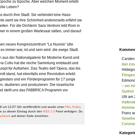
 Epoche zu Epoche. Aber welchen Moment erlebt
relle Leben?
ns durch ihre Stadt. Sie verbindet eine Hass-
s sieht sie ihre Schönheit andererseits erfährt sie
eiten. Für die Dichterin Sara Ventroni lebt Rom in
mer in einem großen Wartesaal säßen, und darauf
ssen neues Kongresszentrum “La Nuvola” (die
es immer war, ist und sein wird: die ewige Stadt.
Kommen
aus der Nationalgalerie für Moderne Kunst und
Carsten
ana Collu hat die reiche Sammlung entstaubt und
das zu
zept für Aufsehen. Das Teatro dell´Opera, das bis
Hildegr
tt stand, hat ebenfalls eine Revolution erlebt:
Filmges
giestars und ein Förderprogramm für 17 junge
Edmond
en, studieren und produzieren. Die israelische
– ein 
nd stellt uns das FABBRICA Programm vor.
Gudrun
Ulli am
Hafenst
8 um 12:07 Uhr veröffentlicht und wurde unter
Film
,
Kultur
,
Homme
e zu diesen Eintrag durch den
RSS 2.0
Feed verfolgen. Du
Franz a
ackback
auf deiner Seite einrichten.
Gesells
Corona/M
Kategori