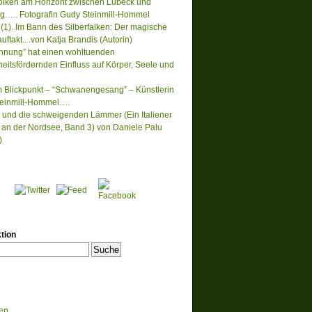
lken am Horizont zwischen Lübeck und
….. Fotografin Gudy Steinmill-Hommel
(1). Im Bann des Silberfalken: Der magische
ftakt.. .von Katja Brandis (Autorin)
nnung” hat einen wohltuenden
eitsfördernden Einfluss auf Körper, Seele und
m Blickpunkt – “Schwanengesang” – Künstlerin
einmill-Hommel….
 und die schweigenden Lämmer (Ein Italiener
lt an der Nordsee, Band 3) von Daniele Palu
)
tion
en