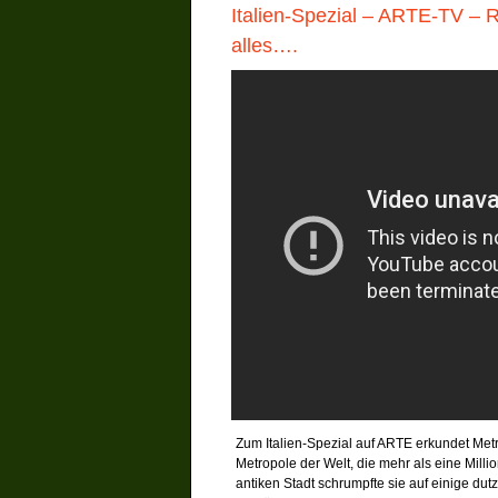
Italien-Spezial – ARTE-TV – Ro
alles….
Zum Italien-Spezial auf ARTE erkundet Metr
Metropole der Welt, die mehr als eine Mil
antiken Stadt schrumpfte sie auf einige d