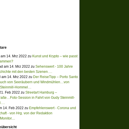
tare
 am 14. Mrz 2022 zu
Kunst und Krypto – wie passt
sammen?
ad am 14. Mrz 2022 zu
Sehenswert - 100 Jahre
chichte mit den besten Szenen….
 am 14. Mrz 2022 zu
Der ReiseTipp – Porto Santo
Hauch von Seeräubern und Windmühlen…von
 Steinmill-Hommel…
 21. Feb 2022 zu
Streetart Hamburg –
raße…Foto-Session in Fahrt von Gudy Steinmill-
l….
m 14. Feb 2022 zu
Empfehlenswert - Corona und
chaft - von Hrg. von der Redaktion
onitor....
eübersicht