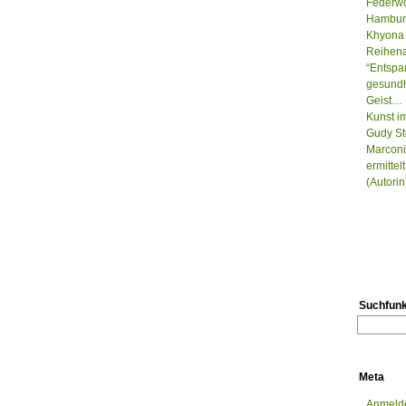
Federwo
Hamburg
Khyona 
Reihenau
“Entspa
gesundh
Geist…
Kunst i
Gudy St
Marconi
ermitte
(Autorin
Suchfunk
Meta
Anmeld