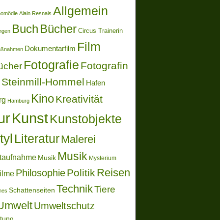
Allgemein
momödie
Alain Resnais
Buch
Bücher
Circus Trainerin
ungen
Film
Dokumentarfilm
aßnahmen
Fotografie
Fotografin
ücher
Steinmill-Hommel
Hafen
Kino
Kreativität
rg
Hamburg
ur
Kunst
Kunstobjekte
tyl
Literatur
Malerei
Musik
taufnahme
Musik
Mysterium
Reisen
Politik
Philosophie
ilme
Technik
Tiere
Schattenseiten
ones
Umwelt
Umweltschutz
ltung