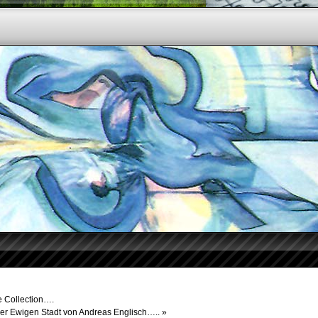
e Collection….
er Ewigen Stadt von Andreas Englisch…..
»