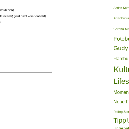
Action Ko
forderlich)
forderlich) (wird nicht veröffentlicht)
Artistiküb
e
Corona-M
Fotob
Gudy 
Hambu
Kult
Lifes
Momen
Neue F
Rolling St
Tipp
Unterha