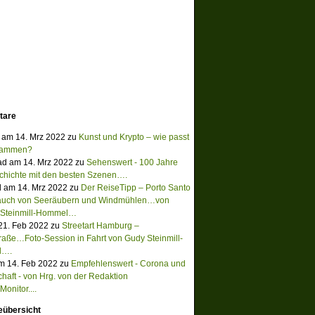
tare
 am 14. Mrz 2022 zu
Kunst und Krypto – wie passt
sammen?
ad am 14. Mrz 2022 zu
Sehenswert - 100 Jahre
chichte mit den besten Szenen….
 am 14. Mrz 2022 zu
Der ReiseTipp – Porto Santo
Hauch von Seeräubern und Windmühlen…von
 Steinmill-Hommel…
 21. Feb 2022 zu
Streetart Hamburg –
raße…Foto-Session in Fahrt von Gudy Steinmill-
l….
m 14. Feb 2022 zu
Empfehlenswert - Corona und
chaft - von Hrg. von der Redaktion
onitor....
eübersicht