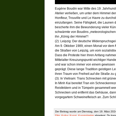
Eugène Boudin war Mitte des 19. Jahrhunder
Atelier verließen, um unter dem Himmel d
Honfleur, Trouville und Le Havre zu durchs
einzufangen. Seine Fähigkeit, die Launen d
bescherte ihm die Bewunderung vieler Küns
schwärmte von Boudins „meteorologischen 
ihn „König der Himmel“!
(2): Leipzig: Der deutsche Widerspruchsgei
Am 9. Oktober 1989, einen Monat vor dem 
die Straßen von Leipzig, um vom sozialist
Dass die Proteste hier ihren Anfang nahmen, 
Mittelalter Kreuzungspunkt wichtiger Hand
und war schon immer von einem gewissen F
geprägt. Diese lange Tradition geistigen L
ihren Traum von Freiheit auf die Straße zu
(3): In Vietnam: Trans Schnecken mit grü
In Minh Kai bereitet Tran ein Schneckenrez
Reisfeldern und in Tümpeln gesammelt werde
Schnecken und entfernt das Gehäuse, dann
vorgegartem Schweinefleisch an. Zum Schlu
Der Beitrag wurde am Dienstag, den 19. März 2024
Film
,
Kultur
,
Kunst
,
Kunstobjekte
abgelegt. Du kan