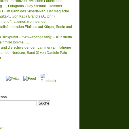
lken am Horizont zwischen Lübeck und
….. Fotografin Gudy Steinmill-Hommel
(1). Im Bann des Silberfalken: Der magische
ftakt.. .von Katja Brandis (Autorin)
nnung” hat einen wohltuenden
eitsfördernden Einfluss auf Körper, Seele und
m Blickpunkt – “Schwanengesang” – Künstlerin
einmill-Hommel….
 und die schweigenden Lämmer (Ein Italiener
lt an der Nordsee, Band 3) von Daniele Palu
)
tion
en