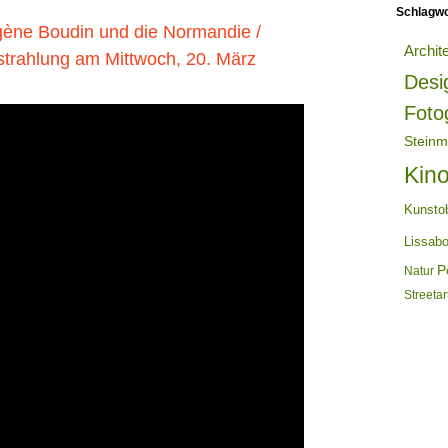
Schlagwo
ène Boudin und die Normandie /
Archit
trahlung am Mittwoch, 20. März
Desi
Foto
Steinm
Kin
Kunsto
Lissab
Po
Natur
Streetar