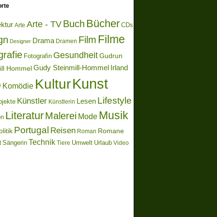
rte
Bücher
Buch
Arte - TV
ektur
Arte
CDs
Filme
gn
Film
Drama
Dramen
Designer
grafie
Gesundheit
Gudrun
Fotografin
Gudy Steinmill-Hommel
Irland
ill Hommel
Kunst
Kultur
o
Komödie
Lifestyle
Künstler
Lesen
bjekte
Künstlerin
Literatur
Musik
Malerei
Mode
on
Portugal
Reisen
litik
Romane
Roman
Technik
Sängerin
Umwelt
Urlaub
t
Video
Tiere