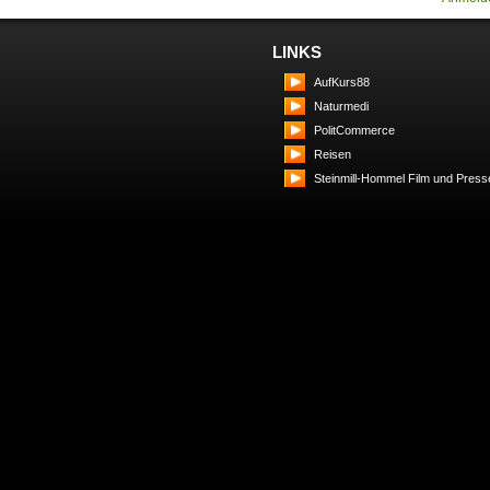
LINKS
AufKurs88
Naturmedi
PolitCommerce
Reisen
Steinmill-Hommel Film und Press