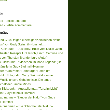
ds
d - Letzte Einträge
d - Letzte Kommentare
nträge
 und Glück folgen einem ganz einfachen Natur-
s” von Gudy Steinmill-Hommel….
 Kochbuch – Das große Buch vom Dutch Oven:
 besten Rezepte für Fleisch, Fisch, Gemüse und
s von Thorsten Brandenburg (Autor)
m Blickpunkt – “Mädchen im Mond liegend” (Oel
Künstlerin Gudy Steinmill-Hommel…
 der “AidaPrima” Hamburger Hafen um
acht…Fotografin: Gudy Steinmill-Hommel..
Musik, unsere Geheimnisse: Die lange
chaft der Simple Minds…
 Blickpunkt – Ausstellung…..“Tanz im Licht” –
rin Gudy Steinmill-Hommel…
ufnahme – “Zauber der Natur” von Gudy
ill-Hommel…
ufnahmen – Die Schönheit der Natur –