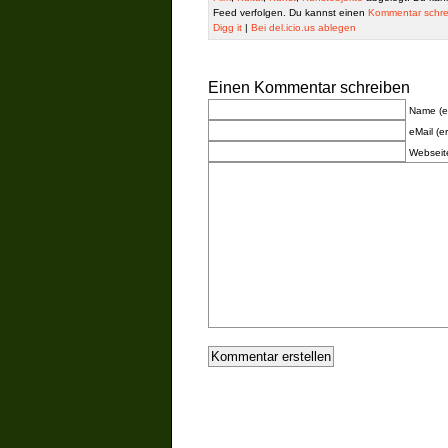
Feed verfolgen. Du kannst einen
Kommentar schre
Digg it
|
Bei del.icio.us ablegen
Einen Kommentar schreiben
Name (er
eMail (er
Webseit