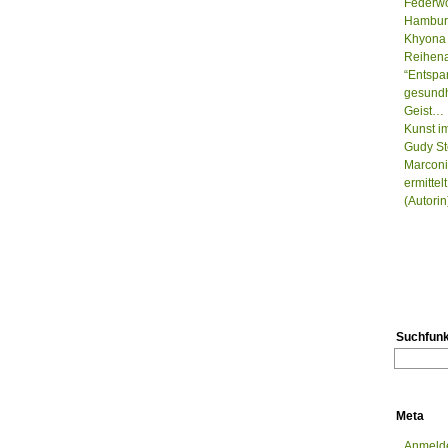
Federwo
Hamburg
Khyona 
Reihenau
“Entspa
gesundh
Geist…
Kunst i
Gudy St
Marconi
ermitte
(Autorin
Suchfunk
Meta
Anmeld