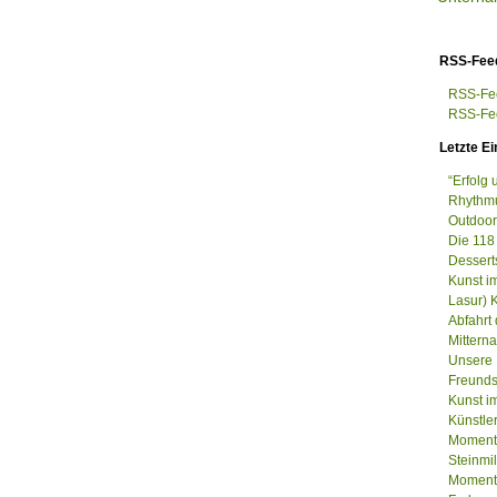
RSS-Fee
RSS-Fee
RSS-Fee
Letzte Ei
“Erfolg
Rhythmu
Outdoor
Die 118
Dessert
Kunst i
Lasur) 
Abfahrt
Mittern
Unsere 
Freunds
Kunst im
Künstle
Momenta
Steinm
Momenta