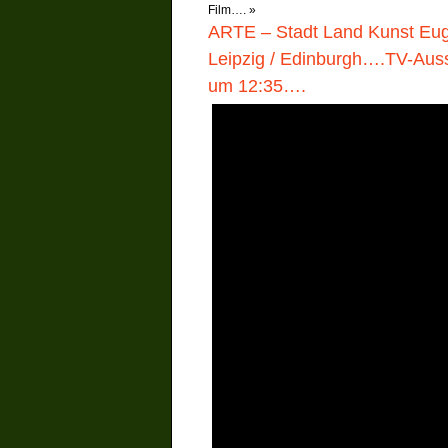
Film….
»
ARTE – Stadt Land Kunst Eug
Leipzig / Edinburgh….TV-Auss
um 12:35….