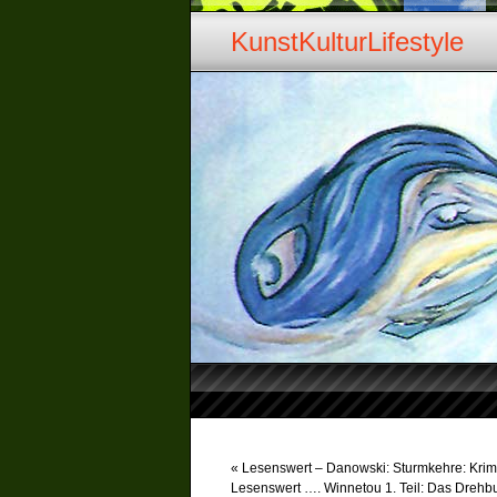
KunstKulturLifestyle
«
Lesenswert – Danowski: Sturmkehre: Krim
Lesenswert …. Winnetou 1. Teil: Das Drehb