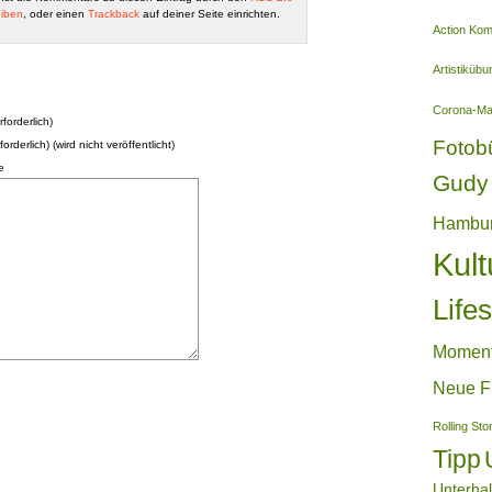
iben
, oder einen
Trackback
auf deiner Seite einrichten.
Action Ko
Artistiküb
Corona-M
forderlich)
Fotob
forderlich) (wird nicht veröffentlicht)
e
Gudy 
Hambu
Kult
Lifes
Momen
Neue F
Rolling St
Tipp
Unterha