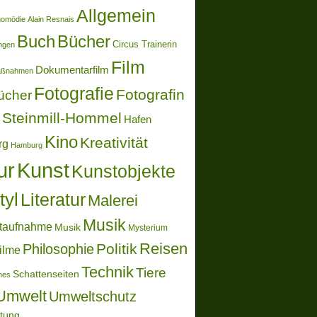
Allgemein
momödie
Alain Resnais
Buch
Bücher
Circus Trainerin
ungen
Film
Dokumentarfilm
aßnahmen
Fotografie
Fotografin
ücher
Steinmill-Hommel
Hafen
Kino
Kreativität
rg
Hamburg
ur
Kunst
Kunstobjekte
tyl
Literatur
Malerei
Musik
taufnahme
Musik
Mysterium
Reisen
Politik
Philosophie
ilme
Technik
Tiere
Schattenseiten
ones
Umwelt
Umweltschutz
ltung