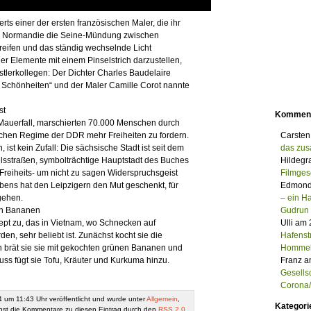
ts einer der ersten französischen Maler, die ihr
er Normandie die Seine-Mündung zwischen
treifen und das ständig wechselnde Licht
er Elemente mit einem Pinselstrich darzustellen,
tlerkollegen: Der Dichter Charles Baudelaire
Schönheiten“ und der Maler Camille Corot nannte
st
Kommen
Mauerfall, marschierten 70.000 Menschen durch
ischen Regime der DDR mehr Freiheiten zu fordern.
Carsten
ist kein Zufall: Die sächsische Stadt ist seit dem
das zu
elsstraßen, symbolträchtige Hauptstadt des Buches
Hildegr
reiheits- um nicht zu sagen Widerspruchsgeist
Filmges
ebens hat den Leipzigern den Mut geschenkt, für
Edmond
 gehen.
– ein 
nen Bananen
Gudrun
ept zu, das in Vietnam, wo Schnecken auf
Ulli am
n, sehr beliebt ist. Zunächst kocht sie die
Hafenst
 brät sie sie mit gekochten grünen Bananen und
Homme
ss fügt sie Tofu, Kräuter und Kurkuma hinzu.
Franz a
Gesells
Corona/M
 um 11:43 Uhr veröffentlicht und wurde unter
Allgemein
,
Kategori
nst die Kommentare zu diesen Eintrag durch den
RSS 2.0