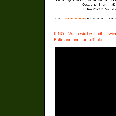
Familiengeheimnis entdeckt und mit der Eh
Oscars nominiert – natü
USA – 2022 D. Michel 
Autor:
Christine Nielsen
| Erstellt am: März 14th, 
KINO – Wann wird es endlich wied
Bultmann und Laura Tonke…