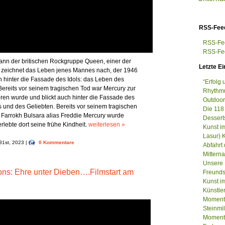
RSS-Fee
RSS-Fee
RSS-Fee
ann der britischen Rockgruppe Queen, einer der
Letzte Ei
lm zeichnet das Leben jenes Mannes nach, der 1946
 hinter die Fassade des Idols: das Leben des
“Erfolg
ereits vor seinem tragischen Tod war Mercury zur
Rhythmu
en wurde und blickt auch hinter die Fassade des
Outdoor
 und des Geliebten. Bereits vor seinem tragischen
Die 118
arrokh Bulsara alias Freddie Mercury wurde
Dessert
rlebte dort seine frühe Kindheit.
weiterlesen »
Kunst i
Lasur) 
 31st, 2023 |
0 Kommentare
Abfahrt
Mittern
Unsere 
s: Ehre unter Dieben….Filmstart am
Freunds
Kunst im
Künstle
Momenta
Steinm
Momenta