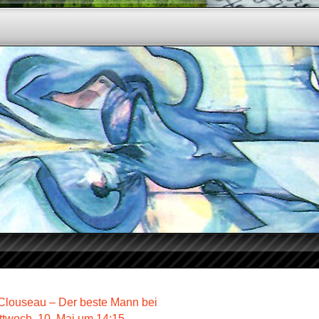
louseau – Der beste Mann bei
ttwoch, 10. Mai um 14:15…