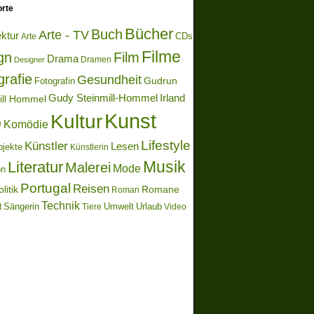
rte
Bücher
Buch
Arte - TV
ektur
Arte
CDs
Filme
gn
Film
Drama
Dramen
Designer
grafie
Gesundheit
Gudrun
Fotografin
Gudy Steinmill-Hommel
Irland
ill Hommel
Kunst
Kultur
o
Komödie
Lifestyle
Künstler
Lesen
bjekte
Künstlerin
Literatur
Musik
Malerei
Mode
on
Portugal
Reisen
litik
Romane
Roman
Technik
Sängerin
Umwelt
Urlaub
t
Video
Tiere