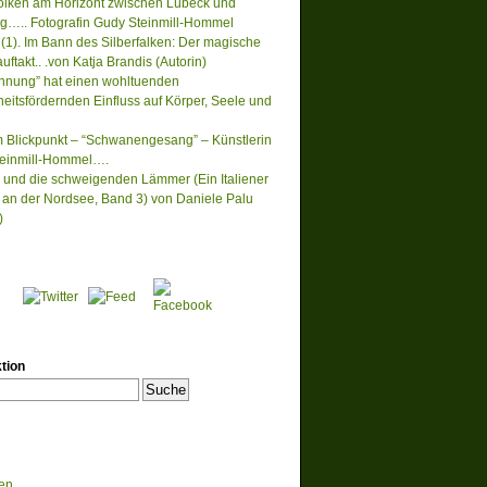
lken am Horizont zwischen Lübeck und
….. Fotografin Gudy Steinmill-Hommel
(1). Im Bann des Silberfalken: Der magische
ftakt.. .von Katja Brandis (Autorin)
nnung” hat einen wohltuenden
eitsfördernden Einfluss auf Körper, Seele und
m Blickpunkt – “Schwanengesang” – Künstlerin
einmill-Hommel….
 und die schweigenden Lämmer (Ein Italiener
lt an der Nordsee, Band 3) von Daniele Palu
)
tion
en