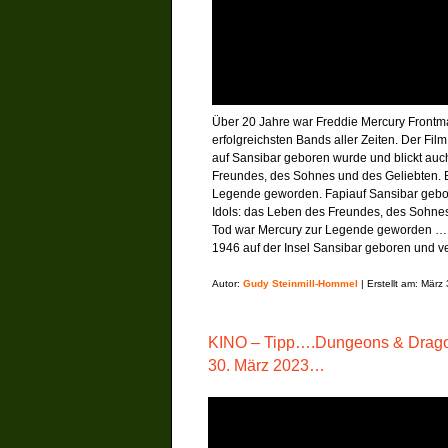
Über 20 Jahre war Freddie Mercury Frontm
erfolgreichsten Bands aller Zeiten. Der Fi
auf Sansibar geboren wurde und blickt auch
Freundes, des Sohnes und des Geliebten. B
Legende geworden. Fapiauf Sansibar gebor
Idols: das Leben des Freundes, des Sohnes
Tod war Mercury zur Legende geworden … F
1946 auf der Insel Sansibar geboren und ve
Autor:
Gudy Steinmill-Hommel
| Erstellt am: März
KINO – Tipp….Dungeons & Dragon
30. März 2023…