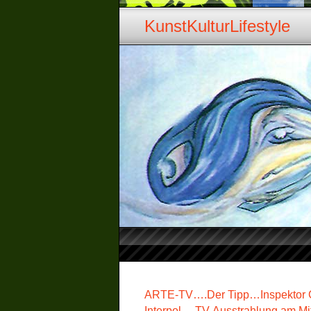
KunstKulturLifestyle
ARTE-TV….Der Tipp…Inspektor C
Interpol….TV-Ausstrahlung am Mi