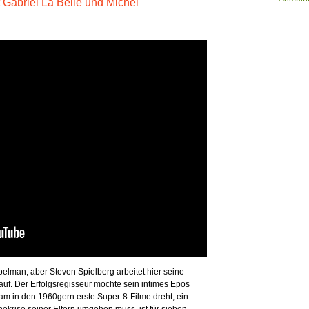
abriel La Belle und Michel
elman, aber Steven Spielberg arbeitet hier seine
f. Der Erfolgsregisseur mochte sein intimes Epos
 Sam in den 1960gern erste Super-8-Filme dreht, ein