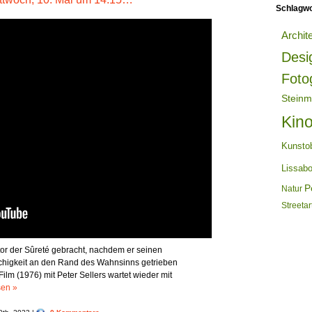
Schlagwo
Archit
Desi
Foto
Steinm
Kin
Kunsto
Lissab
Po
Natur
Streetar
or der Sûreté gebracht, nachdem er seinen
tschigkeit an den Rand des Wahnsinns getrieben
ilm (1976) mit Peter Sellers wartet wieder mit
sen »