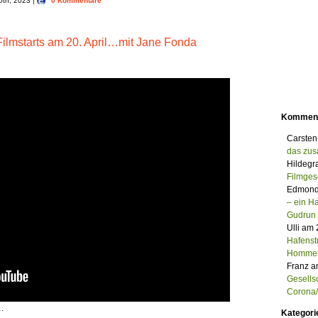
10th, 2023 |
0 Kommentare
lmstarts am 20. April…mit Jane Fonda
Kommen
Carsten
das zu
Hildegr
Filmges
Edmond
– ein 
Gudrun
Ulli am
Hafenst
Homme
Franz a
Gesells
Corona/M
.
Kategori