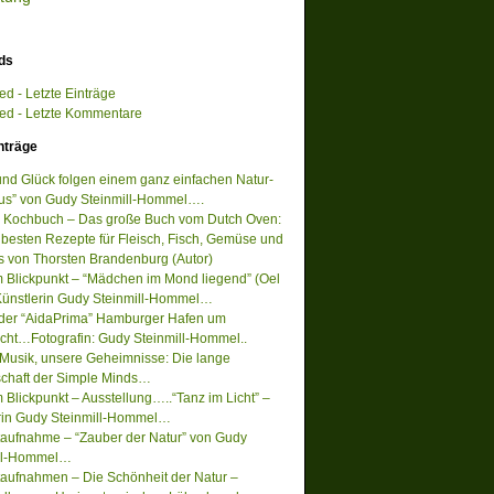
ds
d - Letzte Einträge
d - Letzte Kommentare
nträge
 und Glück folgen einem ganz einfachen Natur-
s” von Gudy Steinmill-Hommel….
 Kochbuch – Das große Buch vom Dutch Oven:
 besten Rezepte für Fleisch, Fisch, Gemüse und
s von Thorsten Brandenburg (Autor)
m Blickpunkt – “Mädchen im Mond liegend” (Oel
Künstlerin Gudy Steinmill-Hommel…
 der “AidaPrima” Hamburger Hafen um
acht…Fotografin: Gudy Steinmill-Hommel..
Musik, unsere Geheimnisse: Die lange
chaft der Simple Minds…
 Blickpunkt – Ausstellung…..“Tanz im Licht” –
rin Gudy Steinmill-Hommel…
ufnahme – “Zauber der Natur” von Gudy
ill-Hommel…
ufnahmen – Die Schönheit der Natur –