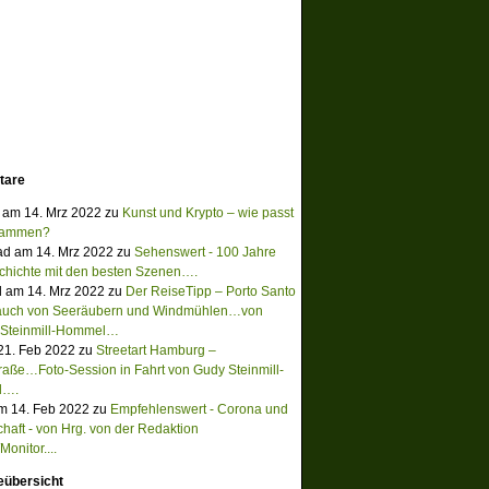
tare
 am 14. Mrz 2022 zu
Kunst und Krypto – wie passt
sammen?
ad am 14. Mrz 2022 zu
Sehenswert - 100 Jahre
chichte mit den besten Szenen….
 am 14. Mrz 2022 zu
Der ReiseTipp – Porto Santo
Hauch von Seeräubern und Windmühlen…von
 Steinmill-Hommel…
 21. Feb 2022 zu
Streetart Hamburg –
raße…Foto-Session in Fahrt von Gudy Steinmill-
l….
m 14. Feb 2022 zu
Empfehlenswert - Corona und
chaft - von Hrg. von der Redaktion
onitor....
eübersicht