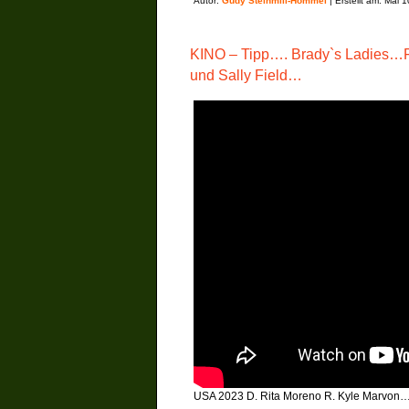
Autor:
Gudy Steinmill-Hommel
| Erstellt am: Mai 
KINO – Tipp…. Brady`s Ladies…Fi
und Sally Field…
USA 2023 D. Rita Moreno R. Kyle Marvon…