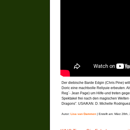
Der diebische Barde Edgin (Chris Pine) wil
Doric eine machtvolle Reliyuie erbeuten. Al
Reg`- Jean Page) um Hilfe-und treten geg
Spektakel frei nach den magischen Welten 
Dragons”. USA/KAN. D. Michelle Rodrigu
Autor:
Lisa van Dammen
| Erstellt am: März 28th,