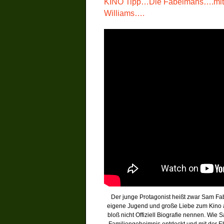
KINO Tipp…Die Fabelmans….mit G
Williams….
Der junge Protagonist heißt zwar Sam Fab
eigene Jugend und große Liebe zum Kino au
bloß nicht Offiziell Biografie nennen. Wie