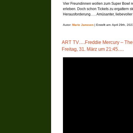
Vier Freundinnen wollen zum Super Bowl r
erleben. Doch schon Tickets zu ergattern st
Herausforderung….. Amüsanter, liebevoller
Autor:
Marie Janssen
| Erstellt am: April 29th, 202
ART TV….Freddie Mercury – The
Freitag, 31. März um 21:45….