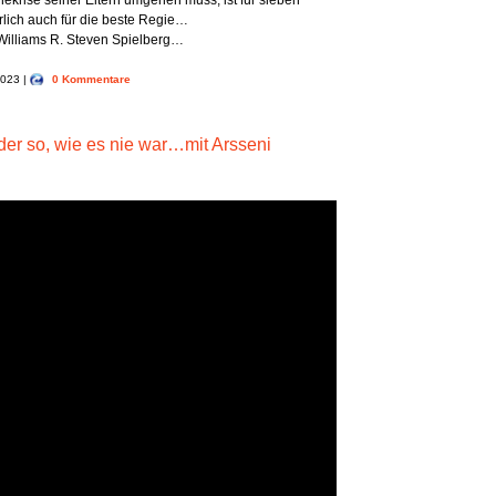
ekrise seiner Eltern umgehen muss, ist für sieben
rlich auch für die beste Regie…
Williams R. Steven Spielberg…
2023 |
0 Kommentare
er so, wie es nie war…mit Arsseni