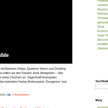
Federwo
Hamburg
Khyona 
Reihenau
“Entspa
gesundh
Geist…
Kunst i
Gudy St
Marconi
ermitte
(Autorin
l mit Barbarin Holga, Zauberer Simon und Druiding
so bitten sie den Paladin Xenk (Bridgerton – Star
en einen Drachen an. Sagenhaft! Amüsantes
Suchfunk
des beliebten Fantsy-Rollenspiels “Dungeons” und
ez…
 2023 |
0 Kommentare
Meta
Anmeld