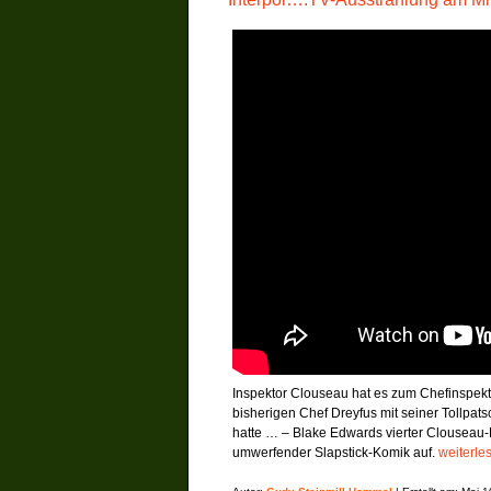
Inspektor Clouseau hat es zum Chefinspekt
bisherigen Chef Dreyfus mit seiner Tollpa
hatte … – Blake Edwards vierter Clouseau-F
umwerfender Slapstick-Komik auf.
weiterle