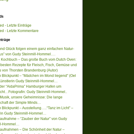
ds
d - Letzte Einträge
d - Letzte Kommentare
nträge
 und Glück folgen einem ganz einfachen Natur-
s” von Gudy Steinmill-Hommel….
 Kochbuch – Das große Buch vom Dutch Oven:
 besten Rezepte für Fleisch, Fisch, Gemüse und
s von Thorsten Brandenburg (Autor)
m Blickpunkt – “Mädchen im Mond liegend” (Oel
Künstlerin Gudy Steinmill-Hommel…
 der “AidaPrima” Hamburger Hafen um
acht…Fotografin: Gudy Steinmill-Hommel..
Musik, unsere Geheimnisse: Die lange
chaft der Simple Minds…
 Blickpunkt – Ausstellung…..“Tanz im Licht” –
rin Gudy Steinmill-Hommel…
ufnahme – “Zauber der Natur” von Gudy
ill-Hommel…
ufnahmen – Die Schönheit der Natur –