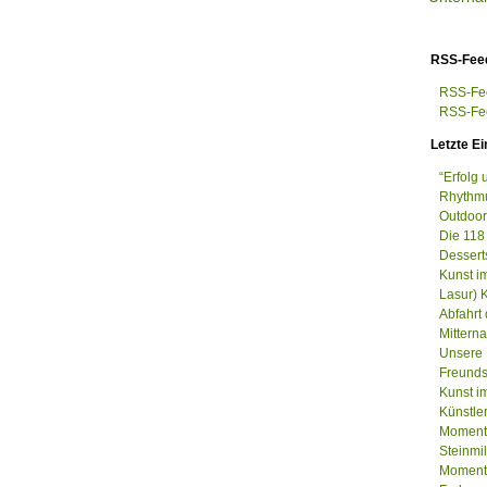
RSS-Fee
RSS-Fee
RSS-Fee
Letzte Ei
“Erfolg
Rhythmu
Outdoor
Die 118
Dessert
Kunst i
Lasur) 
Abfahrt
Mittern
Unsere 
Freunds
Kunst im
Künstle
Momenta
Steinm
Momenta