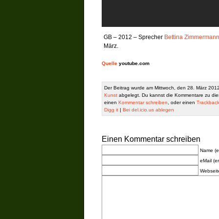
GB – 2012 – Sprecher
Bettina Zimmerman
März.
Quelle
youtube.com
Der Beitrag wurde am Mittwoch, den 28. März 2012
Kunst
abgelegt. Du kannst die Kommentare zu die
einen
Kommentar schreiben
, oder einen
Trackbac
Digg it
|
Bei del.icio.us ablegen
Einen Kommentar schreiben
Name (er
eMail (er
Webseit