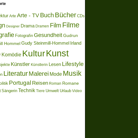
rte
Bücher
Buch
Arte - TV
ektur
Arte
CDs
Filme
gn
Film
Drama
Dramen
Designer
grafie
Gesundheit
Gudrun
Fotografin
Gudy Steinmill-Hommel
Irland
ill Hommel
Kunst
Kultur
o
Komödie
Lifestyle
Künstler
Lesen
bjekte
Künstlerin
Literatur
Musik
Malerei
Mode
on
Portugal
Reisen
litik
Romane
Roman
Technik
Sängerin
Umwelt
Urlaub
t
Video
Tiere