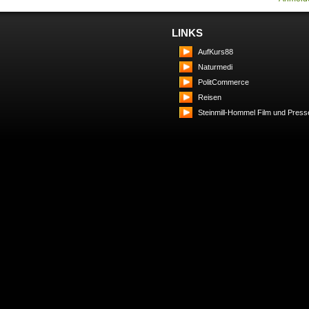
LINKS
AufKurs88
Naturmedi
PolitCommerce
Reisen
Steinmill-Hommel Film und Press