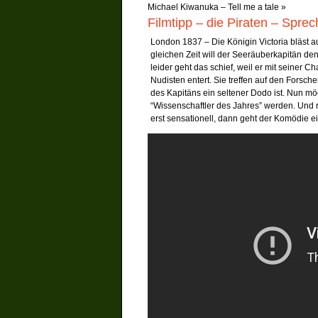
Michael Kiwanuka – Tell me a tale
»
Filmtipp – die Piraten – Spr
London 1837 – Die Königin Victoria bläst au
gleichen Zeit will der Seeräuberkapitän de
leider geht das schief, weil er mit seiner C
Nudisten entert. Sie treffen auf den Forsch
des Kapitäns ein seltener Dodo ist. Nun mö
“Wissenschaftler des Jahres” werden. U
erst sensationell, dann geht der Komödi