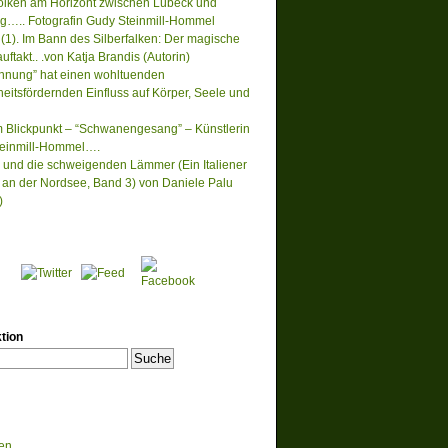
lken am Horizont zwischen Lübeck und
….. Fotografin Gudy Steinmill-Hommel
(1). Im Bann des Silberfalken: Der magische
ftakt.. .von Katja Brandis (Autorin)
nnung” hat einen wohltuenden
eitsfördernden Einfluss auf Körper, Seele und
m Blickpunkt – “Schwanengesang” – Künstlerin
einmill-Hommel….
 und die schweigenden Lämmer (Ein Italiener
lt an der Nordsee, Band 3) von Daniele Palu
)
tion
en