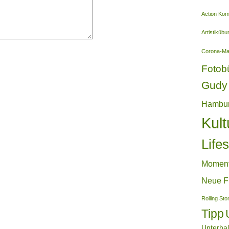
Action Ko
Artistiküb
Corona-M
Fotob
Gudy 
Hambu
Kult
Lifes
Momen
Neue F
Rolling St
Tipp
Unterha