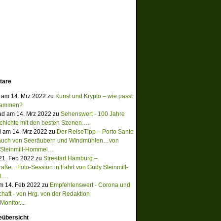
tare
 am 14. Mrz 2022 zu
Kunst und Krypto – wie passt
sammen?
ad am 14. Mrz 2022 zu
Sehenswert - 100 Jahre
chichte mit den besten Szenen….
 am 14. Mrz 2022 zu
Der ReiseTipp – Porto Santo
Hauch von Seeräubern und Windmühlen…von
 Steinmill-Hommel…
 21. Feb 2022 zu
Streetart Hamburg –
raße…Foto-Session in Fahrt von Gudy Steinmill-
l….
m 14. Feb 2022 zu
Empfehlenswert - Corona und
chaft - von Hrg. von der Redaktion
onitor....
eübersicht