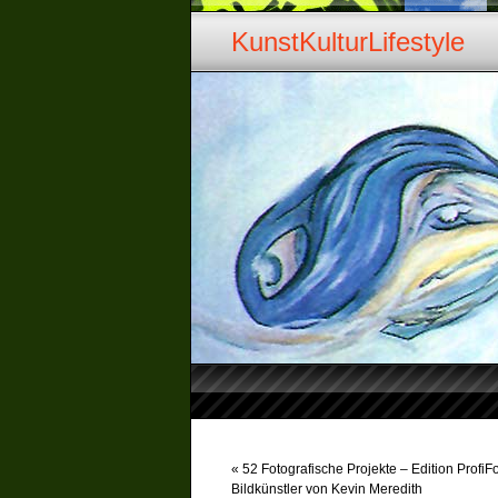
KunstKulturLifestyle
«
52 Fotografische Projekte – Edition ProfiF
Bildkünstler von Kevin Meredith