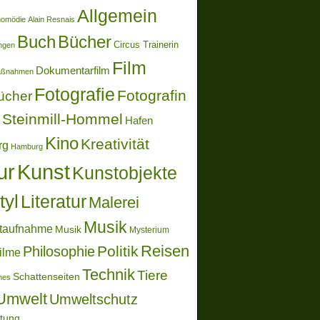
Allgemein
momödie
Alain Resnais
Buch
Bücher
Circus Trainerin
ungen
Film
Dokumentarfilm
aßnahmen
Fotografie
Fotografin
ücher
Steinmill-Hommel
Hafen
Kino
Kreativität
rg
Hamburg
ur
Kunst
Kunstobjekte
tyl
Literatur
Malerei
Musik
taufnahme
Musik
Mysterium
Reisen
Politik
Philosophie
ilme
Technik
Tiere
Schattenseiten
ones
Umwelt
Umweltschutz
ltung