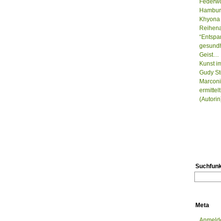
Federwo
Hamburg
Khyona 
Reihenau
“Entspa
gesundh
Geist…
Kunst i
Gudy St
Marconi
ermitte
(Autorin
Suchfunk
Meta
Anmeld