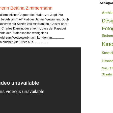
Schlagwo
echerin Bettina Zimmermann
Archit
f ihre letzten Gegner die Piraten zur Jagd. Zur
n begehrten Titel “Piat des Jahres” gewinnen. Doch
Desi
haoscrew nur Schiffe voll mit Kranken, Geister oder
Foto
er Charles Darwin, der erkennt, dass der Papagei
chte der Piratenkapitän wenigstens
Steinm
nd reist zum Wettbewerb nach London an…………
e ein bißchen die Puste aus……………
Kin
Kunsto
Lissab
Po
Natur
Streetar