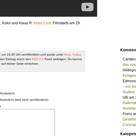
n
, Koko und Klaas R.
Peter Lord
. Filmstarts am 29.
Kommen
 um 10:35 Uhr veröffentlicht und wurde unter
Kino
,
Kultur
,
Carsten
sen Eintrag durch den
RSS 2.0
Feed verfolgen. Du kannst
k
auf deiner Seite einrichten.
das zu
Hildegr
Filmges
Edmond
– ein 
Gudrun
forderlich)
Ulli am
forderlich) (wird nicht veröffentlicht)
Hafenst
e
Homme
Franz a
Gesells
Corona/M
Kategori