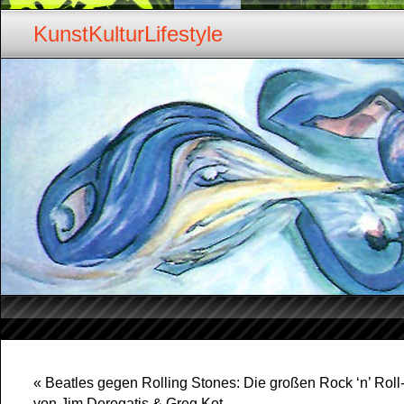
KunstKulturLifestyle
«
Beatles gegen Rolling Stones: Die großen Rock ‘n’ Roll
von Jim Derogatis & Greg Kot