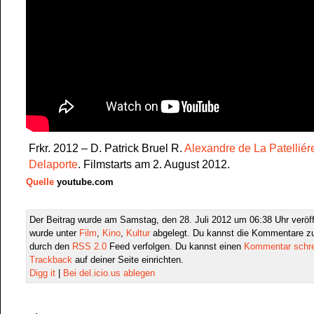
Frkr. 2012 – D. Patrick Bruel R.
Alexandre de La Patelliér
Delaporte
. Filmstarts am 2. August 2012.
Quelle
youtube.com
Der Beitrag wurde am Samstag, den 28. Juli 2012 um 06:38 Uhr veröff
wurde unter
Film
,
Kino
,
Kultur
abgelegt. Du kannst die Kommentare zu
durch den
RSS 2.0
Feed verfolgen. Du kannst einen
Kommentar schr
Trackback
auf deiner Seite einrichten.
Digg it
|
Bei del.icio.us ablegen