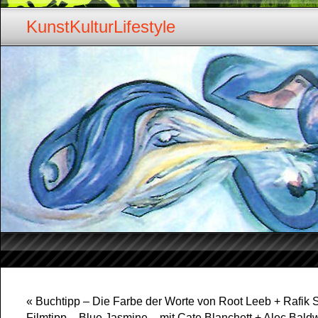
KunstKulturLifestyle
«
Buchtipp – Die Farbe der Worte von Root Leeb + Rafik
Filmtipp – Blue Jasmine – mit Cate Blanchett + Alec Bald