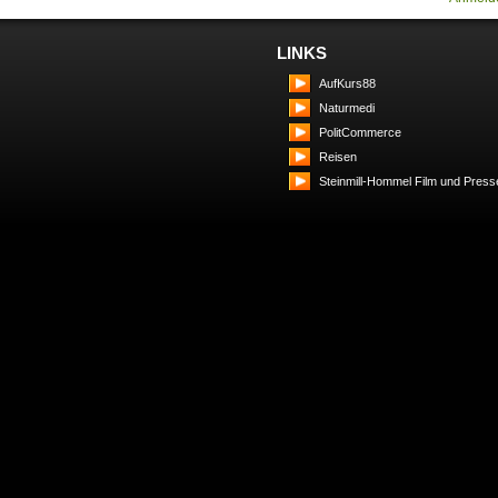
LINKS
AufKurs88
Naturmedi
PolitCommerce
Reisen
Steinmill-Hommel Film und Press