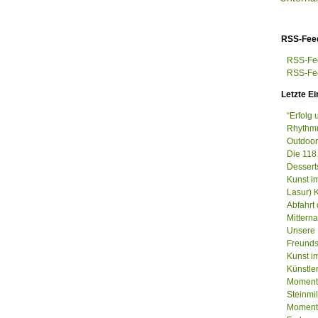
RSS-Fee
RSS-Fee
RSS-Fee
Letzte Ei
“Erfolg
Rhythmu
Outdoor
Die 118
Dessert
Kunst i
Lasur) 
Abfahrt
Mittern
Unsere 
Freunds
Kunst im
Künstle
Momenta
Steinm
Momenta