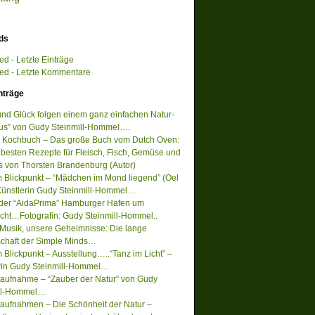
ds
d - Letzte Einträge
d - Letzte Kommentare
nträge
 und Glück folgen einem ganz einfachen Natur-
s” von Gudy Steinmill-Hommel….
 Kochbuch – Das große Buch vom Dutch Oven:
 besten Rezepte für Fleisch, Fisch, Gemüse und
s von Thorsten Brandenburg (Autor)
m Blickpunkt – “Mädchen im Mond liegend” (Oel
Künstlerin Gudy Steinmill-Hommel…
 der “AidaPrima” Hamburger Hafen um
acht…Fotografin: Gudy Steinmill-Hommel..
Musik, unsere Geheimnisse: Die lange
chaft der Simple Minds…
 Blickpunkt – Ausstellung…..“Tanz im Licht” –
rin Gudy Steinmill-Hommel…
ufnahme – “Zauber der Natur” von Gudy
ill-Hommel…
ufnahmen – Die Schönheit der Natur –