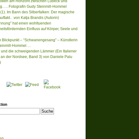
lken am Horizont zwischen Lübeck und
….. Fotografin Gudy Steinmill-Hommel
(1). Im Bann des Silberfalken: Der magische
ftakt.. .von Katja Brandis (Autorin)
nnung” hat einen wohltuenden
eitsfördernden Einfluss auf Körper, Seele und
m Blickpunkt – “Schwanengesang” – Künstlerin
einmill-Hommel….
 und die schweigenden Lämmer (Ein Italiener
lt an der Nordsee, Band 3) von Daniele Palu
)
tion
en