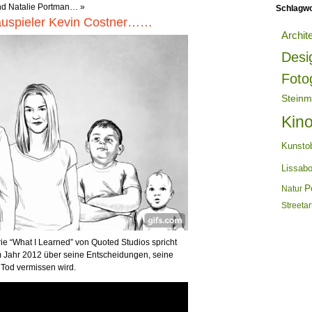
nd Natalie Portman…
»
Schlagwo
hauspieler Kevin Costner……
Archit
Desi
Foto
Steinm
Kin
Kunsto
Lissab
Po
Natur
Streetar
rie “What I Learned” von Quoted Studios spricht
m Jahr 2012 über seine Entscheidungen, seine
 Tod vermissen wird.