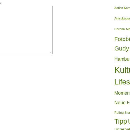
e
Action Ko
Artistiküb
Corona-M
Fotob
Gudy 
Hambu
Kult
Lifes
Momen
Neue F
Rolling St
Tipp
Unterha