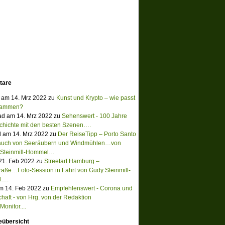
tare
 am 14. Mrz 2022 zu
Kunst und Krypto – wie passt
sammen?
ad am 14. Mrz 2022 zu
Sehenswert - 100 Jahre
chichte mit den besten Szenen….
 am 14. Mrz 2022 zu
Der ReiseTipp – Porto Santo
Hauch von Seeräubern und Windmühlen…von
 Steinmill-Hommel…
 21. Feb 2022 zu
Streetart Hamburg –
raße…Foto-Session in Fahrt von Gudy Steinmill-
l….
m 14. Feb 2022 zu
Empfehlenswert - Corona und
chaft - von Hrg. von der Redaktion
onitor....
eübersicht