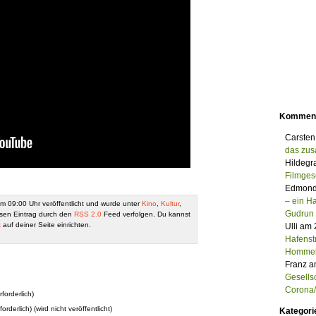
Kommen
Carsten
das zu
Hildegr
Filmges
Edmond
– ein 
m 09:00 Uhr veröffentlicht und wurde unter
Kino
,
Kultur
,
Gudrun
sen Eintrag durch den
RSS 2.0
Feed verfolgen. Du kannst
k
auf deiner Seite einrichten.
Ulli am
Hafenst
Homme
Franz a
Gesells
Corona/M
forderlich)
forderlich) (wird nicht veröffentlicht)
Kategori