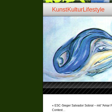
KunstKulturLifestyle
«
ESC-Sieger Salvador Sobral – mit “Amar 
Contest…