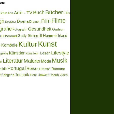
rte
Bücher
Buch
Arte - TV
ektur
Arte
CDs
Filme
gn
Film
Drama
Dramen
Designer
grafie
Gesundheit
Gudrun
Fotografin
Gudy Steinmill-Hommel
Irland
ill Hommel
Kunst
Kultur
o
Komödie
Lifestyle
Künstler
Lesen
bjekte
Künstlerin
Literatur
Musik
Malerei
Mode
on
Portugal
Reisen
litik
Romane
Roman
Technik
Sängerin
Umwelt
Urlaub
t
Video
Tiere