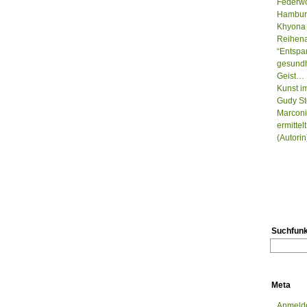
Federwo
Hamburg
Khyona 
Reihenau
“Entspa
gesundh
Geist…
Kunst i
Gudy St
Marconi
ermitte
(Autorin
Suchfunk
Meta
Anmeld