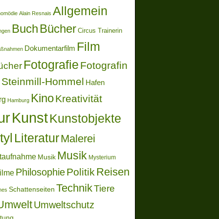
Allgemein
momödie
Alain Resnais
Buch
Bücher
Circus Trainerin
ungen
Film
Dokumentarfilm
aßnahmen
Fotografie
Fotografin
ücher
Steinmill-Hommel
Hafen
Kino
Kreativität
rg
Hamburg
ur
Kunst
Kunstobjekte
tyl
Literatur
Malerei
Musik
taufnahme
Musik
Mysterium
Reisen
Politik
Philosophie
ilme
Technik
Tiere
Schattenseiten
ones
Umwelt
Umweltschutz
ltung