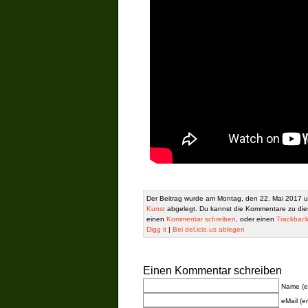
Der Beitrag wurde am Montag, den 22. Mai 2017 u
Kunst
abgelegt. Du kannst die Kommentare zu die
einen
Kommentar schreiben
, oder einen
Trackbac
Digg it
|
Bei del.icio.us ablegen
Einen Kommentar schreiben
Name (er
eMail (er