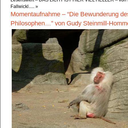
Fallwickl….
»
Momentaufnahme – “Die Bewunderung de
Philosophen…” von Gudy Steinmill-Hom