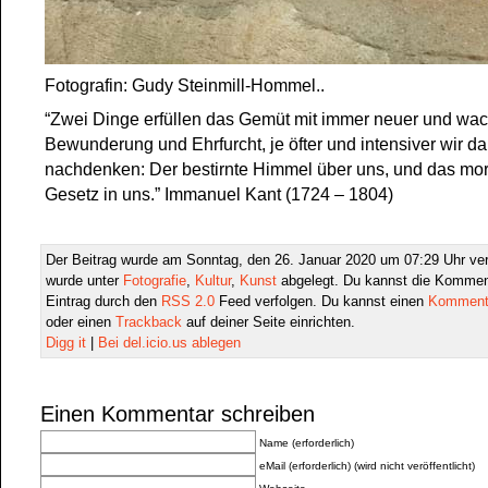
Fotografin: Gudy Steinmill-Hommel..
“Zwei Dinge erfüllen das Gemüt mit immer neuer und wa
Bewunderung und Ehrfurcht, je öfter und intensiver wir d
nachdenken: Der bestirnte Himmel über uns, und das mor
Gesetz in uns.” Immanuel Kant (1724 – 1804)
Der Beitrag wurde am Sonntag, den 26. Januar 2020 um 07:29 Uhr verö
wurde unter
Fotografie
,
Kultur
,
Kunst
abgelegt. Du kannst die Kommen
Eintrag durch den
RSS 2.0
Feed verfolgen. Du kannst einen
Kommenta
oder einen
Trackback
auf deiner Seite einrichten.
Digg it
|
Bei del.icio.us ablegen
Einen Kommentar schreiben
Name (erforderlich)
eMail (erforderlich) (wird nicht veröffentlicht)