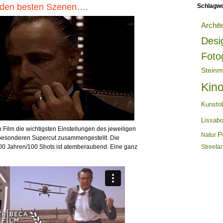
t den besten Szenen….
Schlagwo
Archit
Desi
Foto
Steinm
Kin
Kunsto
Lissab
 Film die wichtigsten Einstellungen des jeweiligen
Po
Natur
besonderen Supercut zusammengestellt. Die
0 Jahren/100 Shots ist atemberaubend. Eine ganz
Streetar