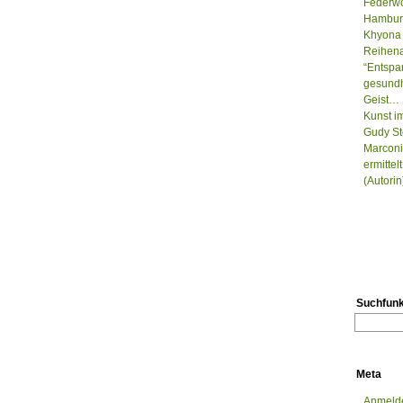
Federwo
Hamburg
Khyona 
Reihenau
“Entspa
gesundh
Geist…
Kunst i
Gudy St
Marconi
ermitte
(Autorin
Suchfunk
Meta
Anmeld