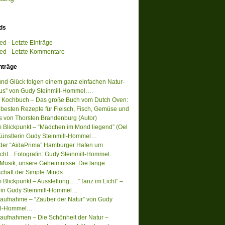
ds
d - Letzte Einträge
d - Letzte Kommentare
nträge
 und Glück folgen einem ganz einfachen Natur-
s” von Gudy Steinmill-Hommel….
 Kochbuch – Das große Buch vom Dutch Oven:
 besten Rezepte für Fleisch, Fisch, Gemüse und
s von Thorsten Brandenburg (Autor)
m Blickpunkt – “Mädchen im Mond liegend” (Oel
Künstlerin Gudy Steinmill-Hommel…
 der “AidaPrima” Hamburger Hafen um
acht…Fotografin: Gudy Steinmill-Hommel..
Musik, unsere Geheimnisse: Die lange
chaft der Simple Minds…
 Blickpunkt – Ausstellung…..“Tanz im Licht” –
rin Gudy Steinmill-Hommel…
ufnahme – “Zauber der Natur” von Gudy
ill-Hommel…
ufnahmen – Die Schönheit der Natur –