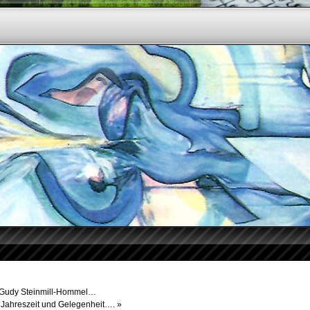
on Gudy Steinmill-Hommel…
r Jahreszeit und Gelegenheit….
»