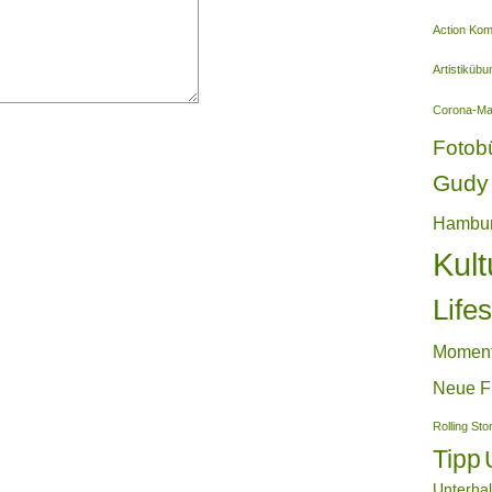
Action Ko
Artistiküb
Corona-M
Fotob
Gudy 
Hambu
Kult
Lifes
Momen
Neue F
Rolling St
Tipp
Unterha