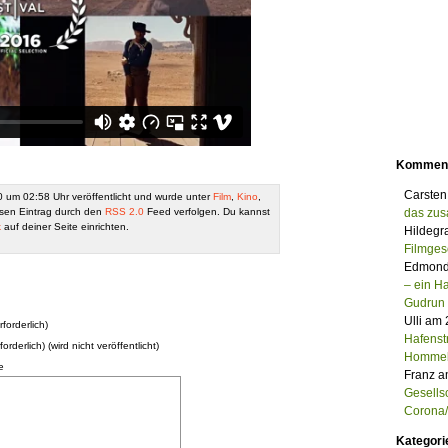
Kommen
Carsten
 um 02:58 Uhr veröffentlicht und wurde unter
Film
,
Kino
,
sen Eintrag durch den
RSS 2.0
Feed verfolgen. Du kannst
das zu
k
auf deiner Seite einrichten.
Hildegr
Filmges
Edmond
– ein 
Gudrun
Ulli am
forderlich)
Hafenst
forderlich) (wird nicht veröffentlicht)
Homme
e
Franz a
Gesells
Corona/M
Kategori