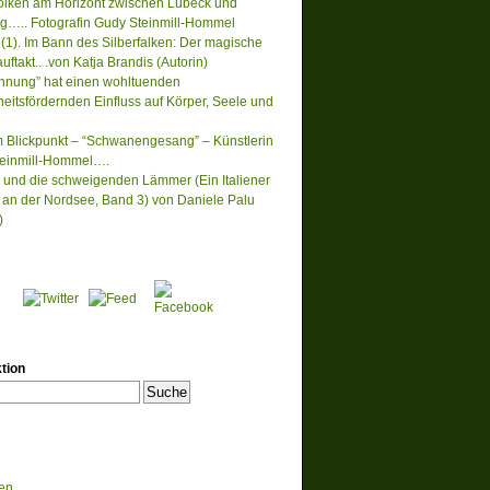
lken am Horizont zwischen Lübeck und
….. Fotografin Gudy Steinmill-Hommel
(1). Im Bann des Silberfalken: Der magische
ftakt.. .von Katja Brandis (Autorin)
nnung” hat einen wohltuenden
eitsfördernden Einfluss auf Körper, Seele und
m Blickpunkt – “Schwanengesang” – Künstlerin
einmill-Hommel….
 und die schweigenden Lämmer (Ein Italiener
lt an der Nordsee, Band 3) von Daniele Palu
)
tion
en