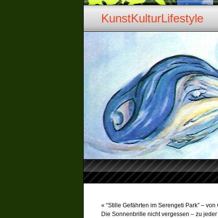
KunstKulturLifestyle
«
“Stille Gefährten im Serengeti Park” – v
Die Sonnenbrille nicht vergessen – zu jede