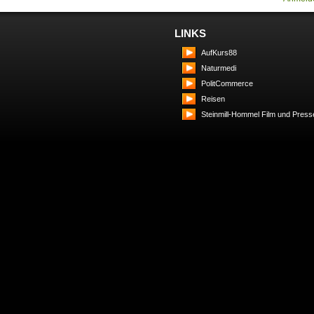
LINKS
AufKurs88
Naturmedi
PolitCommerce
Reisen
Steinmill-Hommel Film und Press