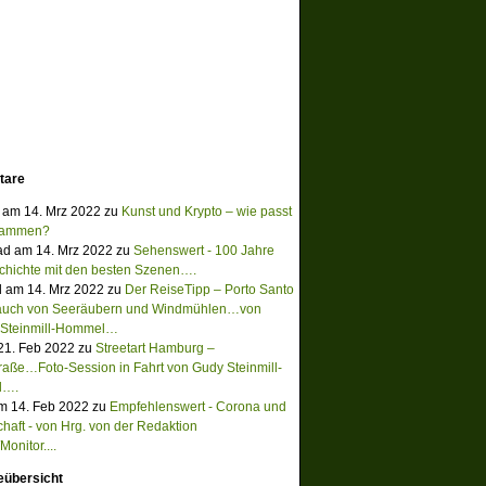
tare
 am 14. Mrz 2022 zu
Kunst und Krypto – wie passt
sammen?
ad am 14. Mrz 2022 zu
Sehenswert - 100 Jahre
chichte mit den besten Szenen….
 am 14. Mrz 2022 zu
Der ReiseTipp – Porto Santo
Hauch von Seeräubern und Windmühlen…von
 Steinmill-Hommel…
 21. Feb 2022 zu
Streetart Hamburg –
raße…Foto-Session in Fahrt von Gudy Steinmill-
l….
m 14. Feb 2022 zu
Empfehlenswert - Corona und
chaft - von Hrg. von der Redaktion
onitor....
eübersicht