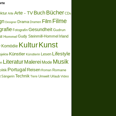
rte
Bücher
Buch
Arte - TV
ektur
Arte
CDs
Filme
gn
Film
Drama
Dramen
Designer
grafie
Gesundheit
Gudrun
Fotografin
Gudy Steinmill-Hommel
Irland
ill Hommel
Kunst
Kultur
o
Komödie
Lifestyle
Künstler
Lesen
bjekte
Künstlerin
Literatur
Musik
Malerei
Mode
on
Portugal
Reisen
litik
Romane
Roman
Technik
Sängerin
Umwelt
Urlaub
t
Video
Tiere