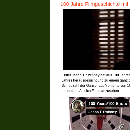
100 Jahre Filmgeschichte mi
Cutter Jacob T. Swinney hat aus 100 Jahren
Jahres herausgesucht und zu einem ganz 
Schlagzahl der Gänsehaut-Momente von 10
besondere Art sich Filme anzusehen.