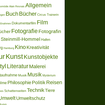
Allgemein
momödie
Alain Resnais
Buch
Bücher
Circus Trainerin
ungen
Film
Dokumentarfilm
aßnahmen
Fotografie
Fotografin
ücher
Steinmill-Hommel
Hafen
Kino
Kreativität
rg
Hamburg
ur
Kunst
Kunstobjekte
tyl
Literatur
Malerei
Musik
taufnahme
Musik
Mysterium
Reisen
Politik
Philosophie
ilme
Technik
Tiere
Schattenseiten
ones
Umwelt
Umweltschutz
ltung