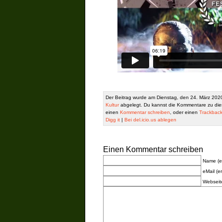
Der Beitrag wurde am Dienstag, den 24. März 2020
Kultur
abgelegt. Du kannst die Kommentare zu die
einen
Kommentar schreiben
, oder einen
Trackbac
Digg it
|
Bei del.icio.us ablegen
Einen Kommentar schreiben
Name (er
eMail (er
Webseit