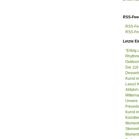
RSS-Fee
RSS-Fee
RSS-Fee
Letzte Ei
“Erfolg
Rhythmu
Outdoor
Die 118
Dessert
Kunst i
Lasur) 
Abfahrt
Mittern
Unsere 
Freunds
Kunst im
Künstle
Momenta
Steinm
Momenta