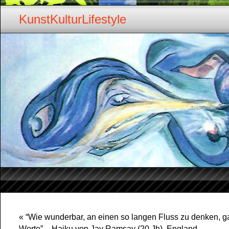
KunstKulturLifestyle
«
“Wie wunderbar, an einen so langen Fluss zu denken, 
Worte” – Haiku von Jay Ramsay (20 Jh). England…