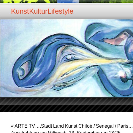
KunstKulturLifestyle
«
ARTE TV….Stadt Land Kunst Chiloé / Senegal / Paris…
Ausstrahlung am Mittwoch, 13. September um 13:25…