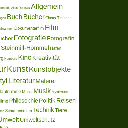
Allgemein
momödie
Alain Resnais
Buch
Bücher
Circus Trainerin
ungen
Film
Dokumentarfilm
aßnahmen
Fotografie
Fotografin
ücher
Steinmill-Hommel
Hafen
Kino
Kreativität
rg
Hamburg
ur
Kunst
Kunstobjekte
tyl
Literatur
Malerei
Musik
taufnahme
Musik
Mysterium
Reisen
Politik
Philosophie
ilme
Technik
Tiere
Schattenseiten
ones
Umwelt
Umweltschutz
ltung