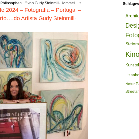
 Philosophen…” von Gudy Steinmill-Hommel…
»
Schlagwo
te 2024 – Fotografia – Portugal –
Archit
to….do Artista Gudy Steinmill-
Desi
Foto
Steinm
Kin
Kunsto
Lissab
Po
Natur
Streetar