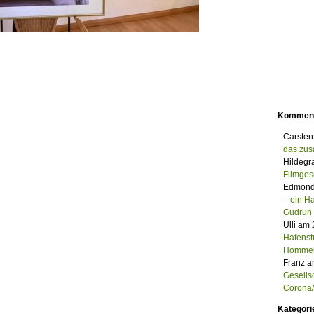
Kommen
Carsten
das zu
Hildegr
Filmges
Edmond
– ein 
Gudrun
Ulli am
Hafenst
Homme
Franz a
Gesells
Corona/M
Kategori