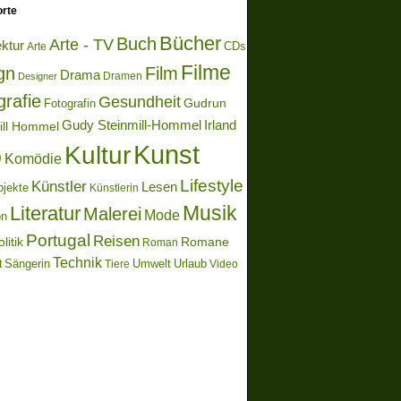
rte
Bücher
Buch
Arte - TV
ektur
Arte
CDs
Filme
gn
Film
Drama
Dramen
Designer
grafie
Gesundheit
Gudrun
Fotografin
Gudy Steinmill-Hommel
Irland
ill Hommel
Kunst
Kultur
o
Komödie
Lifestyle
Künstler
Lesen
bjekte
Künstlerin
Literatur
Musik
Malerei
Mode
on
Portugal
Reisen
litik
Romane
Roman
Technik
Sängerin
Umwelt
Urlaub
t
Video
Tiere