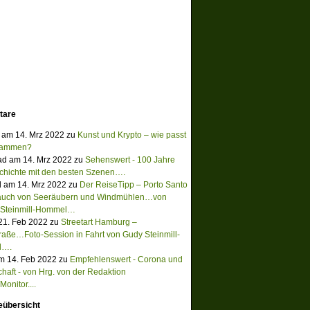
tare
 am 14. Mrz 2022 zu
Kunst und Krypto – wie passt
sammen?
ad am 14. Mrz 2022 zu
Sehenswert - 100 Jahre
chichte mit den besten Szenen….
 am 14. Mrz 2022 zu
Der ReiseTipp – Porto Santo
Hauch von Seeräubern und Windmühlen…von
 Steinmill-Hommel…
 21. Feb 2022 zu
Streetart Hamburg –
raße…Foto-Session in Fahrt von Gudy Steinmill-
l….
m 14. Feb 2022 zu
Empfehlenswert - Corona und
chaft - von Hrg. von der Redaktion
onitor....
eübersicht