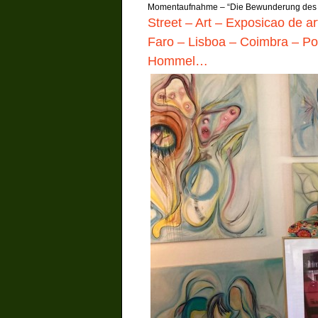
Momentaufnahme – “Die Bewunderung des
Street – Art – Exposicao de ar
Faro – Lisboa – Coimbra – Por
Hommel…