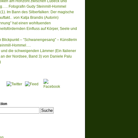
lken am Horizont zwischen Lübeck und
….. Fotografin Gudy Steinmill-Hommel
(1). Im Bann des Silberfalken: Der magische
ftakt.. .von Katja Brandis (Autorin)
nnung” hat einen wohltuenden
eitsfördernden Einfluss auf Körper, Seele und
m Blickpunkt – “Schwanengesang” – Künstlerin
einmill-Hommel….
 und die schweigenden Lämmer (Ein Italiener
lt an der Nordsee, Band 3) von Daniele Palu
)
tion
en