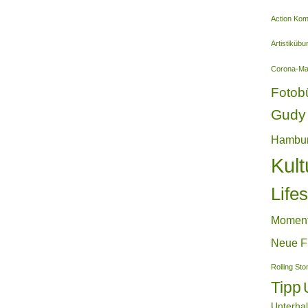
Action Ko
Artistiküb
Corona-M
Fotob
Gudy 
Hambu
Kult
Lifes
Momen
Neue F
Rolling St
Tipp
Unterha