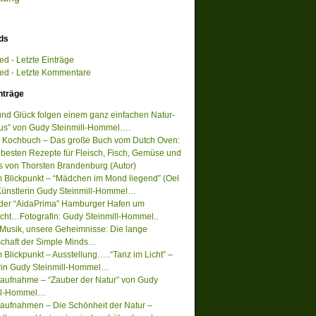
ds
d - Letzte Einträge
d - Letzte Kommentare
nträge
 und Glück folgen einem ganz einfachen Natur-
s” von Gudy Steinmill-Hommel….
 Kochbuch – Das große Buch vom Dutch Oven:
 besten Rezepte für Fleisch, Fisch, Gemüse und
s von Thorsten Brandenburg (Autor)
m Blickpunkt – “Mädchen im Mond liegend” (Oel
Künstlerin Gudy Steinmill-Hommel…
 der “AidaPrima” Hamburger Hafen um
acht…Fotografin: Gudy Steinmill-Hommel..
Musik, unsere Geheimnisse: Die lange
chaft der Simple Minds…
 Blickpunkt – Ausstellung…..“Tanz im Licht” –
rin Gudy Steinmill-Hommel…
ufnahme – “Zauber der Natur” von Gudy
ill-Hommel…
ufnahmen – Die Schönheit der Natur –