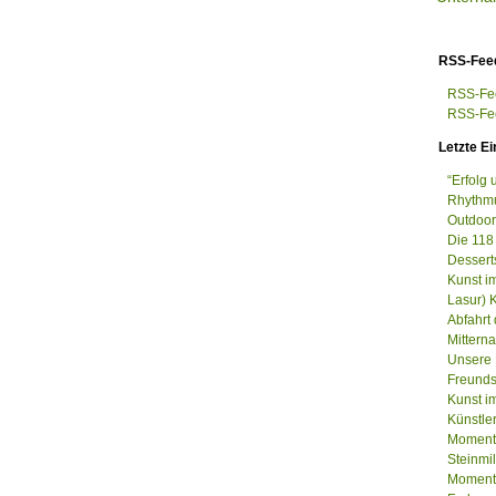
RSS-Fee
RSS-Fee
RSS-Fee
Letzte Ei
“Erfolg
Rhythmu
Outdoor
Die 118
Dessert
Kunst i
Lasur) 
Abfahrt
Mittern
Unsere 
Freunds
Kunst im
Künstle
Momenta
Steinm
Momenta