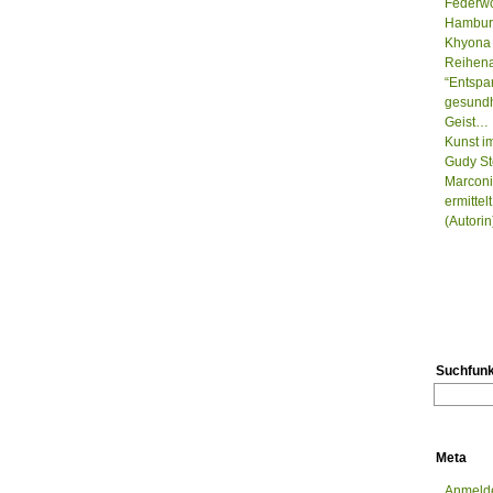
Federwo
Hamburg
Khyona 
Reihenau
“Entspa
gesundh
Geist…
Kunst i
Gudy St
Marconi
ermitte
(Autorin
Suchfunk
Meta
Anmeld