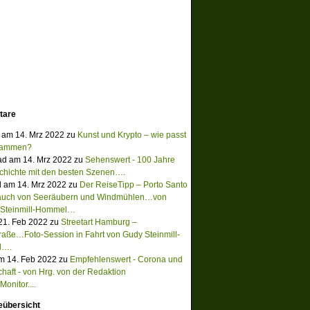
tare
 am 14. Mrz 2022 zu
Kunst und Krypto – wie passt
sammen?
ad am 14. Mrz 2022 zu
Sehenswert - 100 Jahre
chichte mit den besten Szenen….
 am 14. Mrz 2022 zu
Der ReiseTipp – Porto Santo
Hauch von Seeräubern und Windmühlen…von
 Steinmill-Hommel…
 21. Feb 2022 zu
Streetart Hamburg –
raße…Foto-Session in Fahrt von Gudy Steinmill-
l….
m 14. Feb 2022 zu
Empfehlenswert - Corona und
chaft - von Hrg. von der Redaktion
onitor....
eübersicht