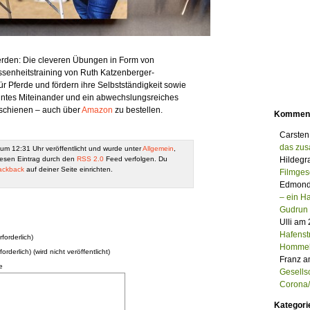
ferden: Die cleveren Übungen in Form von
senheitstraining von Ruth Katzenberger-
ür Pferde und fördern ihre Selbstständigkeit sowie
nntes Miteinander und ein abwechslungsreiches
schienen – auch über
Amazon
zu bestellen.
Kommen
Carsten
das zu
um 12:31 Uhr veröffentlicht und wurde unter
Allgemein
,
esen Eintrag durch den
RSS 2.0
Feed verfolgen. Du
Hildegr
ackback
auf deiner Seite einrichten.
Filmges
Edmond
– ein 
Gudrun
Ulli am
Hafenst
forderlich)
Homme
forderlich) (wird nicht veröffentlicht)
Franz a
e
Gesells
Corona/M
Kategori