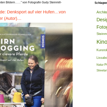
akten Bildern……” von Fotografin Gudy Steinmill-
Schlagwo
erde: Denksport auf vier Hufen…von
Archit
er (Autor)…
Desi
Foto
Steinm
Kin
Kunsto
Lissab
Po
Natur
Streetar