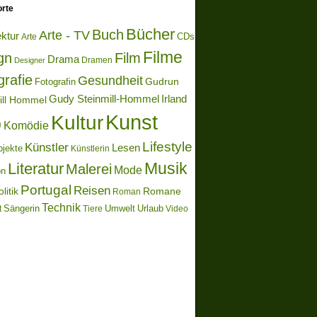
rte
Bücher
Buch
Arte - TV
ektur
Arte
CDs
Filme
gn
Film
Drama
Dramen
Designer
grafie
Gesundheit
Gudrun
Fotografin
Gudy Steinmill-Hommel
Irland
ill Hommel
Kunst
Kultur
o
Komödie
Lifestyle
Künstler
Lesen
bjekte
Künstlerin
Literatur
Musik
Malerei
Mode
on
Portugal
Reisen
litik
Romane
Roman
Technik
Sängerin
Umwelt
Urlaub
t
Video
Tiere