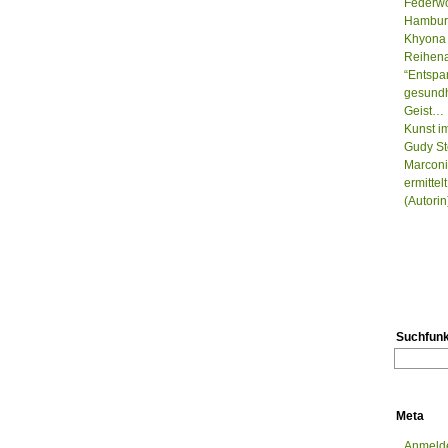
Federwo
Hamburg
Khyona 
Reihenau
“Entspa
gesundh
Geist…
Kunst i
Gudy St
Marconi
ermitte
(Autorin
Suchfunk
Meta
Anmeld