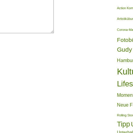
Action Ko
Artistiküb
Corona-M
Fotob
Gudy 
Hambu
Kult
Lifes
Momen
Neue F
Rolling St
Tipp
Unterha