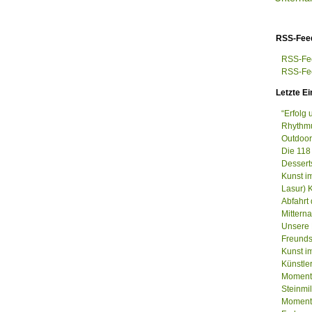
RSS-Fee
RSS-Fee
RSS-Fee
Letzte Ei
“Erfolg
Rhythmu
Outdoor
Die 118
Dessert
Kunst i
Lasur) 
Abfahrt
Mittern
Unsere 
Freunds
Kunst im
Künstle
Momenta
Steinm
Momenta