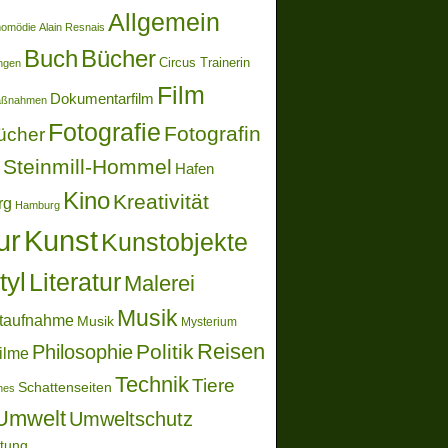
Allgemein
momödie
Alain Resnais
Buch
Bücher
Circus Trainerin
ungen
Film
Dokumentarfilm
aßnahmen
Fotografie
Fotografin
ücher
Steinmill-Hommel
Hafen
Kino
Kreativität
rg
Hamburg
ur
Kunst
Kunstobjekte
tyl
Literatur
Malerei
Musik
taufnahme
Musik
Mysterium
Reisen
Politik
Philosophie
ilme
Technik
Tiere
Schattenseiten
ones
Umwelt
Umweltschutz
ltung