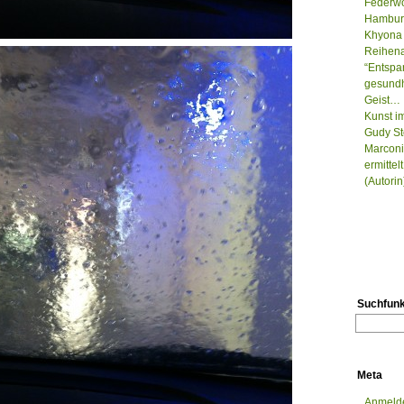
Federwo
Hamburg
Khyona 
Reihenau
“Entspa
gesundh
Geist…
Kunst i
Gudy St
Marconi
ermitte
(Autorin
Suchfunk
Meta
Anmeld