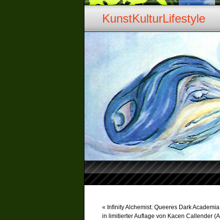
KunstKulturLifestyle
«
Infinity Alchemist: Queeres Dark Academ
in limitierter Auflage von Kacen Callender (