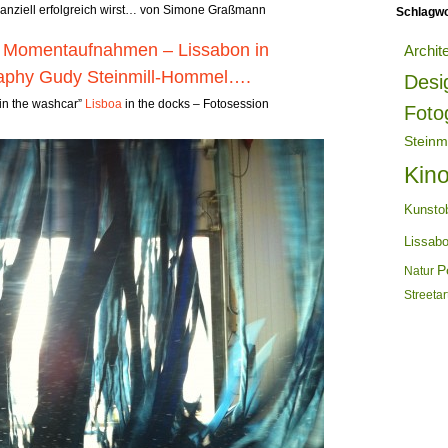
inanziell erfolgreich wirst… von Simone Graßmann
Schlagwo
 – Momentaufnahmen – Lissabon in
Archit
phy Gudy Steinmill-Hommel….
Desi
in the washcar”
Lisboa
in the docks – Fotosession
Foto
Steinm
Kin
Kunsto
Lissab
Po
Natur
Streetar