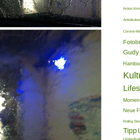
Action Ko
Artistiküb
Corona-M
Fotob
Gudy 
Hambu
Kult
Lifes
Momen
Neue F
Rolling St
Tipp
Unterha