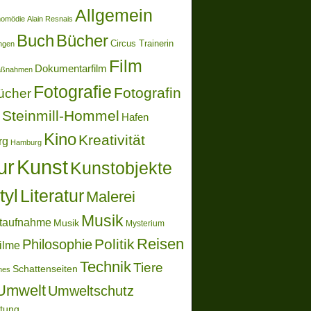
Allgemein
momödie
Alain Resnais
Buch
Bücher
Circus Trainerin
ungen
Film
Dokumentarfilm
aßnahmen
Fotografie
Fotografin
ücher
Steinmill-Hommel
Hafen
Kino
Kreativität
rg
Hamburg
ur
Kunst
Kunstobjekte
tyl
Literatur
Malerei
Musik
taufnahme
Musik
Mysterium
Reisen
Politik
Philosophie
ilme
Technik
Tiere
Schattenseiten
ones
Umwelt
Umweltschutz
ltung