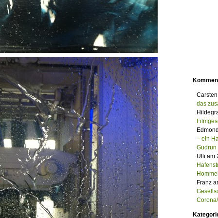
Kommen
Carsten
das zu
Hildegr
Filmges
Edmond
– ein 
Gudrun
Ulli am
Hafenst
Homme
Franz a
Gesells
Corona/M
Kategori