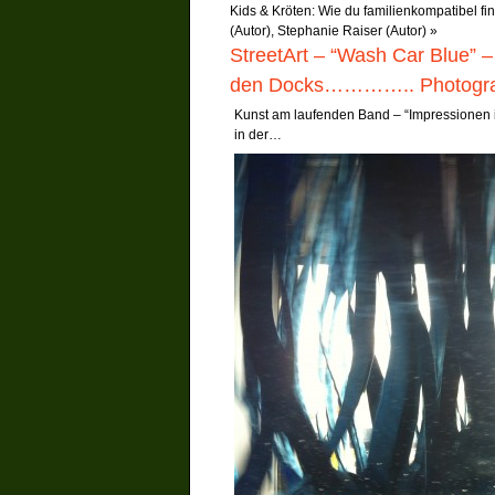
Kids & Kröten: Wie du familienkompatibel f
(Autor), Stephanie Raiser (Autor)
»
StreetArt – “Wash Car Blue”
den Docks………….. Photogra
Kunst am laufenden Band – “Impressionen 
in der…