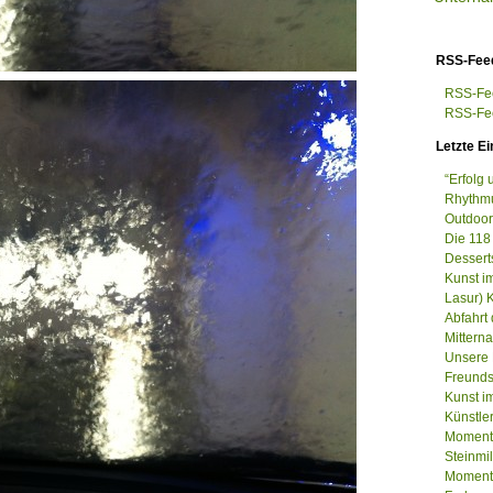
RSS-Fee
RSS-Fee
RSS-Fee
Letzte Ei
“Erfolg
Rhythmu
Outdoor
Die 118
Dessert
Kunst i
Lasur) 
Abfahrt
Mittern
Unsere 
Freunds
Kunst im
Künstle
Momenta
Steinm
Momenta