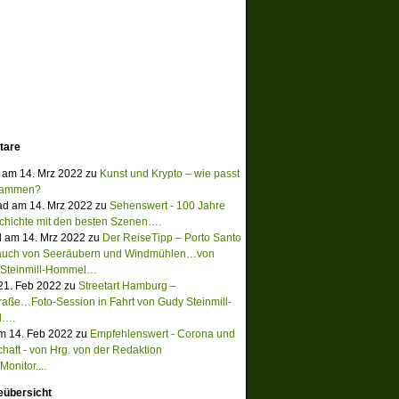
tare
 am 14. Mrz 2022 zu
Kunst und Krypto – wie passt
sammen?
ad am 14. Mrz 2022 zu
Sehenswert - 100 Jahre
chichte mit den besten Szenen….
 am 14. Mrz 2022 zu
Der ReiseTipp – Porto Santo
Hauch von Seeräubern und Windmühlen…von
 Steinmill-Hommel…
 21. Feb 2022 zu
Streetart Hamburg –
raße…Foto-Session in Fahrt von Gudy Steinmill-
l….
m 14. Feb 2022 zu
Empfehlenswert - Corona und
chaft - von Hrg. von der Redaktion
onitor....
eübersicht