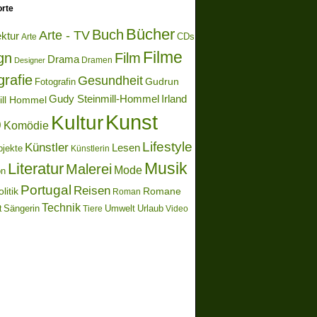
rte
Bücher
Buch
Arte - TV
ektur
Arte
CDs
Filme
gn
Film
Drama
Dramen
Designer
grafie
Gesundheit
Gudrun
Fotografin
Gudy Steinmill-Hommel
Irland
ill Hommel
Kunst
Kultur
o
Komödie
Lifestyle
Künstler
Lesen
bjekte
Künstlerin
Literatur
Musik
Malerei
Mode
on
Portugal
Reisen
litik
Romane
Roman
Technik
Sängerin
Umwelt
Urlaub
t
Video
Tiere