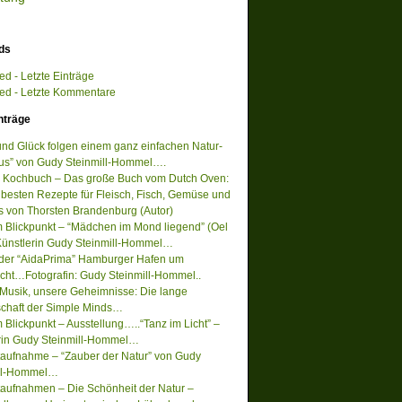
ds
d - Letzte Einträge
d - Letzte Kommentare
nträge
 und Glück folgen einem ganz einfachen Natur-
s” von Gudy Steinmill-Hommel….
 Kochbuch – Das große Buch vom Dutch Oven:
 besten Rezepte für Fleisch, Fisch, Gemüse und
s von Thorsten Brandenburg (Autor)
m Blickpunkt – “Mädchen im Mond liegend” (Oel
Künstlerin Gudy Steinmill-Hommel…
 der “AidaPrima” Hamburger Hafen um
acht…Fotografin: Gudy Steinmill-Hommel..
Musik, unsere Geheimnisse: Die lange
chaft der Simple Minds…
 Blickpunkt – Ausstellung…..“Tanz im Licht” –
rin Gudy Steinmill-Hommel…
ufnahme – “Zauber der Natur” von Gudy
ill-Hommel…
ufnahmen – Die Schönheit der Natur –