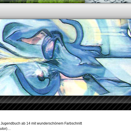
ia Jugendbuch ab 14 mit wunderschönem Farbschnitt
Autor)…