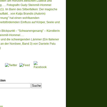
lken am Horizont zwischen Lübeck und
….. Fotografin Gudy Steinmill-Hommel
(1). Im Bann des Silberfalken: Der magische
ftakt.. .von Katja Brandis (Autorin)
nnung” hat einen wohltuenden
eitsfördernden Einfluss auf Körper, Seele und
m Blickpunkt – “Schwanengesang” – Künstlerin
einmill-Hommel….
 und die schweigenden Lämmer (Ein Italiener
lt an der Nordsee, Band 3) von Daniele Palu
)
tion
en