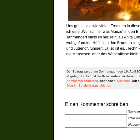
Uns geht es so wie vielen Fremden in dies
ich eine „Wünsch mir was Münze“ in den Bru
Jahrhundert muss es her sein, als Anita Ekber
wohlgeformten Hüften, in den Brunnen stie
und Jugend“, fungiert. Ja, so ist es, „Techn
die Menschen, aber das Wesentliche bleibt
Der Beitrag wurde am Donnerstag, den 16. April 2
abgelegt. Du kannst die Kommentare zu diesen Ei
Kommentar schreiben
, oder einen
Trackback
auf de
Digg it
|
Bei del.icio.us ablegen
Einen Kommentar schreiben
Name (er
eMail (er
Webseit