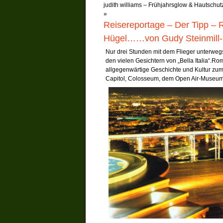
judith williams – Frühjahrsglow & Hautschu
»
Reisereportage – Der Tipp – 
Hügel……von Gudy Steinmil
Nur drei Stunden mit dem Flieger unterwegs
den vielen Gesichtern von „Bella Italia“.Ro
allgegenwärtige Geschichte und Kultur zum 
Capitol, Colosseum, dem Open Air-Muse