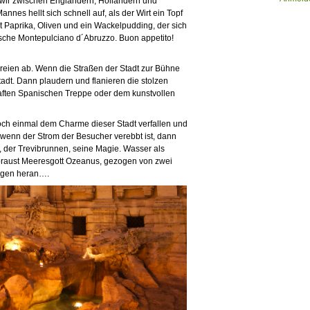
n wir zwischen Engländern, Holländern und
nes hellt sich schnell auf, als der Wirt ein Topf
gt Paprika, Oliven und ein Wackelpudding, der sich
asche Montepulciano d´Abruzzo. Buon appetito!
reien ab. Wenn die Straßen der Stadt zur Bühne
tadt. Dann plaudern und flanieren die stolzen
aften Spanischen Treppe oder dem kunstvollen
 noch einmal dem Charme dieser Stadt verfallen und
 wenn der Strom der Besucher verebbt ist, dann
, der Trevibrunnen, seine Magie. Wasser als
 braust Meeresgott Ozeanus, gezogen von zwei
bogen heran….