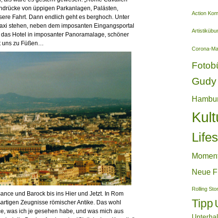
e Eindrücke von üppigen Parkanlagen, Palästen,
Action Ko
sere Fahrt. Dann endlich geht es berghoch. Unter
Taxi stehen, neben dem imposanten Eingangsportal
Artistiküb
, das Hotel in imposanter Panoramalage, schöner
egt uns zu Füßen…
Corona-M
Fotob
Gudy 
Hambu
Kult
Lifes
Momen
Neue F
Rolling St
sance und Barock bis ins Hier und Jetzt. In Rom
Tipp
oßartigen Zeugnisse römischer Antike. Das wohl
ce, was ich je gesehen habe, und was mich aus
Unterha