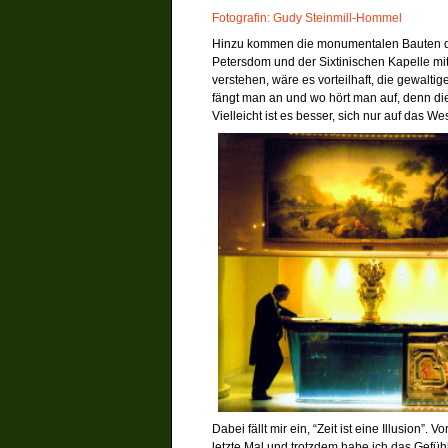
Fotografin: Gudy Steinmill-Hommel
Hinzu kommen die monumentalen Bauten de
Petersdom und der Sixtinischen Kapelle m
verstehen, wäre es vorteilhaft, die gewalti
fängt man an und wo hört man auf, denn die
Vielleicht ist es besser, sich nur auf das W
Dabei fällt mir ein, “Zeit ist eine Illusion”.
letzte Mal und trotzdem habe ich das Gefüh