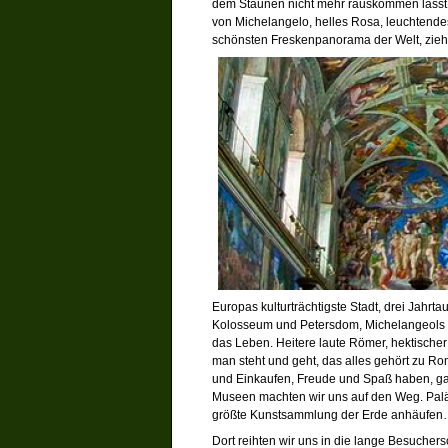
dem Staunen nicht mehr rauskommen lässt, 
von Michelangelo, helles Rosa, leuchtendes
schönsten Freskenpanorama der Welt, zieh
Europas kulturträchtigste Stadt, drei Jahr
Kolosseum und Petersdom, Michelangeols 
das Leben. Heitere laute Römer, hektische
man steht und geht, das alles gehört zu R
und Einkaufen, Freude und Spaß haben, ga
Museen machten wir uns auf den Weg. Paläst
größte Kunstsammlung der Erde anhäufe
Dort reihten wir uns in die lange Besuchers