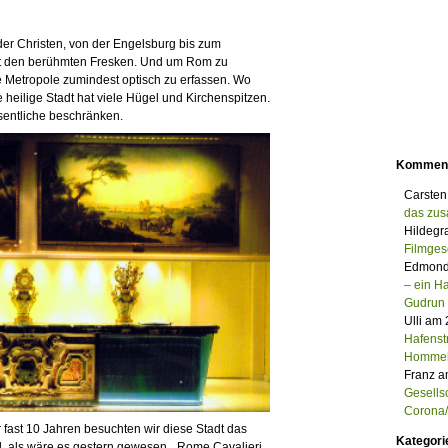
r Christen, von der Engelsburg bis zum
it den berühmten Fresken. Und um Rom zu
ge Metropole zumindest optisch zu erfassen. Wo
 heilige Stadt hat viele Hügel und Kirchenspitzen.
esentliche beschränken.
Kommen
Carsten
das zu
Hildegr
Filmges
Edmond
– ein 
Gudrun
Ulli am
Hafenst
Homme
Franz a
Gesells
Corona/M
 Vor fast 10 Jahren besuchten wir diese Stadt das
Kategori
l, als wäre es gestern gewesen. „Rome Cavalieri