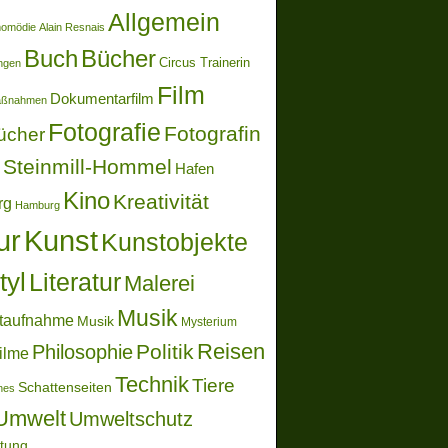
Allgemein
momödie
Alain Resnais
Buch
Bücher
Circus Trainerin
ungen
Film
Dokumentarfilm
aßnahmen
Fotografie
Fotografin
ücher
Steinmill-Hommel
Hafen
Kino
Kreativität
rg
Hamburg
ur
Kunst
Kunstobjekte
tyl
Literatur
Malerei
Musik
taufnahme
Musik
Mysterium
Reisen
Politik
Philosophie
ilme
Technik
Tiere
Schattenseiten
ones
Umwelt
Umweltschutz
ltung