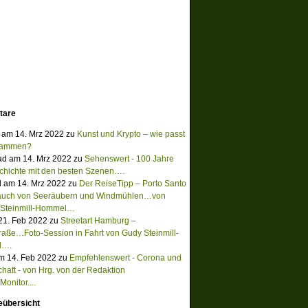
tare
 am 14. Mrz 2022 zu
Kunst und Krypto – wie passt
sammen?
ad am 14. Mrz 2022 zu
Sehenswert - 100 Jahre
chichte mit den besten Szenen….
 am 14. Mrz 2022 zu
Der ReiseTipp – Porto Santo
Hauch von Seeräubern und Windmühlen…von
 Steinmill-Hommel…
 21. Feb 2022 zu
Streetart Hamburg –
raße…Foto-Session in Fahrt von Gudy Steinmill-
l….
m 14. Feb 2022 zu
Empfehlenswert - Corona und
chaft - von Hrg. von der Redaktion
onitor....
eübersicht