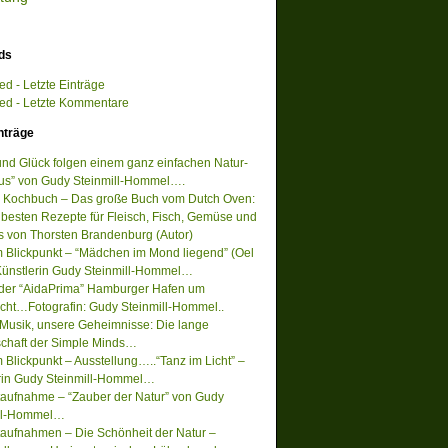
ds
d - Letzte Einträge
d - Letzte Kommentare
nträge
 und Glück folgen einem ganz einfachen Natur-
s” von Gudy Steinmill-Hommel….
 Kochbuch – Das große Buch vom Dutch Oven:
 besten Rezepte für Fleisch, Fisch, Gemüse und
s von Thorsten Brandenburg (Autor)
m Blickpunkt – “Mädchen im Mond liegend” (Oel
Künstlerin Gudy Steinmill-Hommel…
 der “AidaPrima” Hamburger Hafen um
acht…Fotografin: Gudy Steinmill-Hommel..
Musik, unsere Geheimnisse: Die lange
chaft der Simple Minds…
 Blickpunkt – Ausstellung…..“Tanz im Licht” –
rin Gudy Steinmill-Hommel…
ufnahme – “Zauber der Natur” von Gudy
ill-Hommel…
ufnahmen – Die Schönheit der Natur –