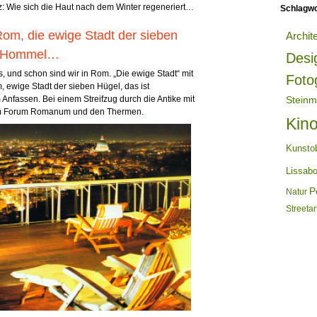
tz: Wie sich die Haut nach dem Winter regeneriert…
Schlagwo
Rom, die ewige Stadt der sieben
Archit
l-Hommel…
Desi
, und schon sind wir in Rom. „Die ewige Stadt“ mit
Foto
m, ewige Stadt der sieben Hügel, das ist
Anfassen. Bei einem Streifzug durch die Antike mit
Steinm
um Forum Romanum und den Thermen.
Kin
Kunsto
Lissab
Po
Natur
Streetar