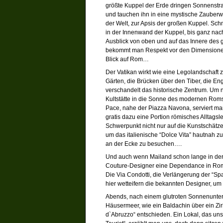
größte Kuppel der Erde dringen Sonnenstra
und tauchen ihn in eine mystische Zauberwe
der Welt, zur Apsis der großen Kuppel. Sch
in der Innenwand der Kuppel, bis ganz nac
Ausblick von oben und auf das Innere des 
bekommt man Respekt vor den Dimensionen
Blick auf Rom…
Der Vatikan wirkt wie eine Legolandschaf
Gärten, die Brücken über den Tiber, die En
verschandelt das historische Zentrum. Um n
Kultstätte in die Sonne des modernen Roms.
Pace, nahe der Piazza Navona, serviert man
gratis dazu eine Portion römisches Alltagsl
Schwerpunkt nicht nur auf die Kunstschätz
um das italienische “Dolce Vita” hautnah zu
an der Ecke zu besuchen….
Und auch wenn Mailand schon lange in der
Couture-Designer eine Dependance in Rom. 
Die Via Condotti, die Verlängerung der “Sp
hier wetteifern die bekannten Designer, u
Abends, nach einem glutroten Sonnenunter
Häusermeer, wie ein Baldachin über ein Zir
d`Abruzzo“ entschieden. Ein Lokal, das uns