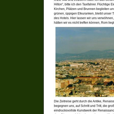
Hilton“, bitte ich den Taxifahrer. Flüchtig
Kirchen, Plätzen und Brunnen begleiten un
grünen, üppigen Efeuranken, bleibt unser 
des Hotels. Hier lassen wir uns verwöhnen
hätten wir es nicht treffen können, Rom li
Die Zeitreise geht durch die Antike, Renais
begegnen uns, auf Schritt und Tritt, die gr
eindrucksvollste Kunstwerk der Renaissan