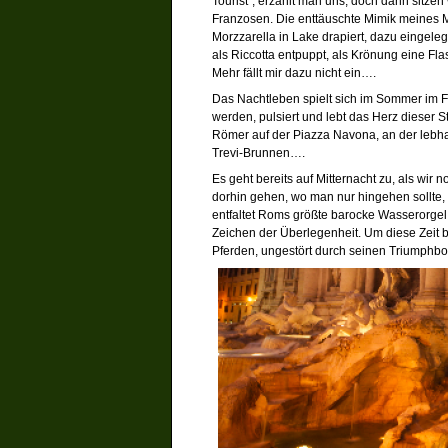
Tourist“, erzählt man uns, doch dann sitze
Franzosen. Die enttäuschte Mimik meines Man
Morzzarella in Lake drapiert, dazu eingele
als Riccotta entpuppt, als Krönung eine Fl
Mehr fällt mir dazu nicht ein….
Das Nachtleben spielt sich im Sommer im F
werden, pulsiert und lebt das Herz dieser S
Römer auf der Piazza Navona, an der lebh
Trevi-Brunnen….
Es geht bereits auf Mitternacht zu, als wir
dorhin gehen, wo man nur hingehen sollte,
entfaltet Roms größte barocke Wasserorgel
Zeichen der Überlegenheit. Um diese Zeit
Pferden, ungestört durch seinen Triumph