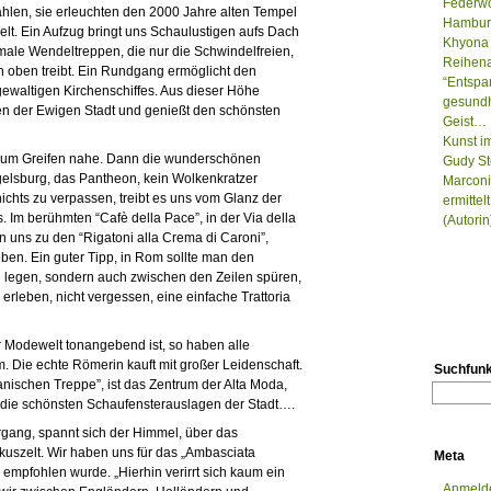
Federwo
hlen, sie erleuchten den 2000 Jahre alten Tempel
Hamburg
lt. Ein Aufzug bringt uns Schaulustigen aufs Dach
Khyona 
male Wendeltreppen, die nur die Schwindelfreien,
Reihenau
h oben treibt. Ein Rundgang ermöglicht den
“Entspa
gewaltigen Kirchenschiffes. Aus dieser Höhe
gesundh
 der Ewigen Stadt und genießt den schönsten
Geist…
Kunst i
t zum Greifen nahe. Dann die wunderschönen
Gudy St
gelsburg, das Pantheon, kein Wolkenkratzer
Marconi
ichts zu verpassen, treibt es uns vom Glanz der
ermitte
 Im berühmten “Cafè della Pace”, in der Via della
(Autorin
 uns zu den “Rigatoni alla Crema di Caroni”,
eben. Ein guter Tipp, in Rom sollte man den
e legen, sondern auch zwischen den Zeilen spüren,
 erleben, nicht vergessen, eine einfache Trattoria
 Modewelt tonangebend ist, so haben alle
Die echte Römerin kauft mit großer Leidenschaft.
Suchfunk
anischen Treppe”, ist das Zentrum der Alta Moda,
m die schönsten Schaufensterauslagen der Stadt….
gang, spannt sich der Himmel, über das
kuszelt. Wir haben uns für das „Ambasciata
Meta
 empfohlen wurde. „Hierhin verirrt sich kaum ein
Anmeld