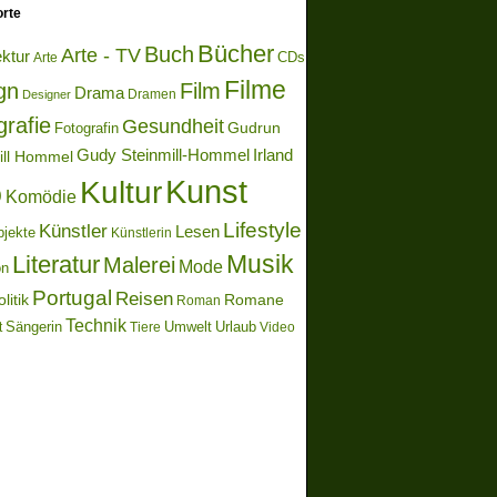
rte
Bücher
Buch
Arte - TV
ektur
Arte
CDs
Filme
gn
Film
Drama
Dramen
Designer
grafie
Gesundheit
Gudrun
Fotografin
Gudy Steinmill-Hommel
Irland
ill Hommel
Kunst
Kultur
o
Komödie
Lifestyle
Künstler
Lesen
bjekte
Künstlerin
Literatur
Musik
Malerei
Mode
on
Portugal
Reisen
litik
Romane
Roman
Technik
Sängerin
Umwelt
Urlaub
t
Video
Tiere