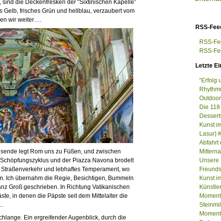
sind die Deckenfresken der “Sixtinischen Kapelle”
 Gelb, frisches Grün und hellblau, verzaubert vom
en wir weiter….
RSS-Fee
RSS-Fee
RSS-Fee
Letzte Ei
“Erfolg
Rhythmu
Outdoor
Die 118
Dessert
Kunst i
Lasur) 
Abfahrt
tausende legt Rom uns zu Füßen, und zwischen
Mittern
Schöpfungszyklus und der Piazza Navona brodelt
Unsere 
r Straßenverkehr und lebhaftes Temperament, wo
Freunds
om. Ich übernahm die Regie, Besichtigen, Bummeln
Kunst im
nz Groß geschrieben. In Richtung Vatikanischen
Künstle
e, in denen die Päpste seit dem Mittelalter die
Momenta
n…
Steinm
Momenta
chlange. Ein ergreifender Augenblick, durch die