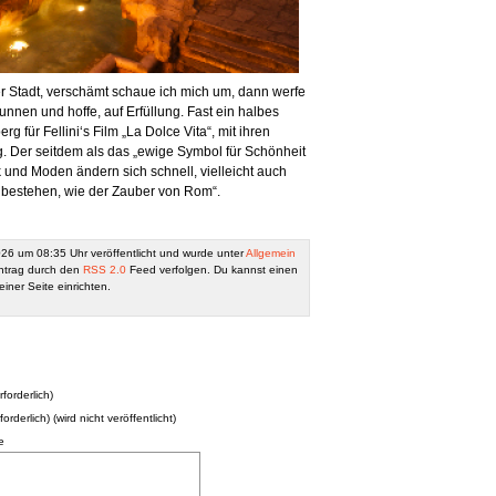
er Stadt, verschämt schaue ich mich um, dann werfe
nnen und hoffe, auf Erfüllung. Fast ein halbes
g für Fellini‘s Film „La Dolce Vita“, mit ihren
g. Der seitdem als das „ewige Symbol für Schönheit
ik und Moden ändern sich schnell, vielleicht auch
 bestehen, wie der Zauber von Rom“.
026 um 08:35 Uhr veröffentlicht und wurde unter
Allgemein
ntrag durch den
RSS 2.0
Feed verfolgen. Du kannst einen
iner Seite einrichten.
forderlich)
forderlich) (wird nicht veröffentlicht)
e