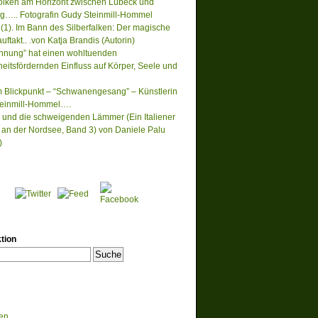
lken am Horizont zwischen Lübeck und
….. Fotografin Gudy Steinmill-Hommel
(1). Im Bann des Silberfalken: Der magische
ftakt.. .von Katja Brandis (Autorin)
nnung” hat einen wohltuenden
eitsfördernden Einfluss auf Körper, Seele und
m Blickpunkt – “Schwanengesang” – Künstlerin
einmill-Hommel….
 und die schweigenden Lämmer (Ein Italiener
lt an der Nordsee, Band 3) von Daniele Palu
)
tion
en