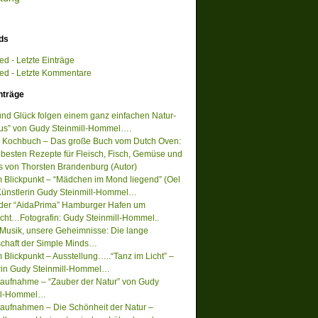
ds
d - Letzte Einträge
d - Letzte Kommentare
nträge
 und Glück folgen einem ganz einfachen Natur-
s” von Gudy Steinmill-Hommel….
 Kochbuch – Das große Buch vom Dutch Oven:
 besten Rezepte für Fleisch, Fisch, Gemüse und
s von Thorsten Brandenburg (Autor)
m Blickpunkt – “Mädchen im Mond liegend” (Oel
Künstlerin Gudy Steinmill-Hommel…
 der “AidaPrima” Hamburger Hafen um
acht…Fotografin: Gudy Steinmill-Hommel..
Musik, unsere Geheimnisse: Die lange
chaft der Simple Minds…
 Blickpunkt – Ausstellung…..“Tanz im Licht” –
rin Gudy Steinmill-Hommel…
ufnahme – “Zauber der Natur” von Gudy
ill-Hommel…
ufnahmen – Die Schönheit der Natur –