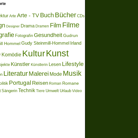
rte
Bücher
Buch
Arte - TV
ektur
Arte
CDs
Filme
gn
Film
Drama
Dramen
Designer
grafie
Gesundheit
Gudrun
Fotografin
Gudy Steinmill-Hommel
Irland
ill Hommel
Kunst
Kultur
o
Komödie
Lifestyle
Künstler
Lesen
bjekte
Künstlerin
Literatur
Musik
Malerei
Mode
on
Portugal
Reisen
litik
Romane
Roman
Technik
Sängerin
Umwelt
Urlaub
t
Video
Tiere