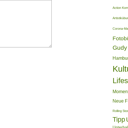
Action Ko
Artistiküb
Corona-M
Fotob
Gudy 
Hambu
Kult
Lifes
Momen
Neue F
Rolling St
Tipp
Unterha