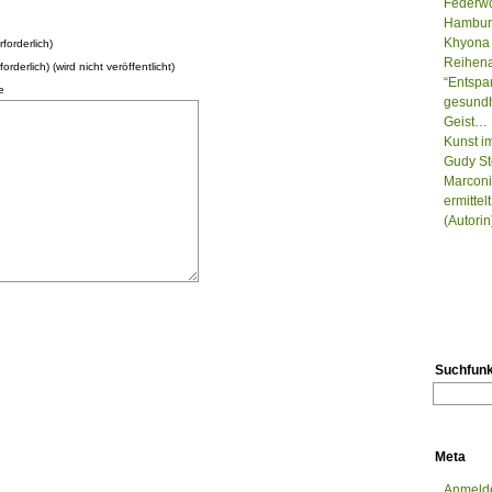
Federwo
Hamburg
Khyona 
forderlich)
Reihenau
forderlich) (wird nicht veröffentlicht)
“Entspa
e
gesundh
Geist…
Kunst i
Gudy St
Marconi
ermitte
(Autorin
Suchfunk
Meta
Anmeld