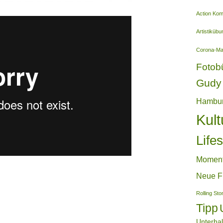
Action Ko
Artistiküb
Corona-M
Fotob
Gudy 
Hambu
Kult
Lifes
Momen
Neue F
Rolling St
Tipp
Unterha