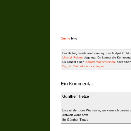
Quelle
bing
Der Beitrag wurde am Sonntag, den 6. April 2014 
Lifestyl
,
Reisen
abgelegt. Du kannst die Kommenta
Du kannst einen
Kommentar schreiben
, oder eine
Digg it
|
Bei del.icio.us ablegen
Ein Kommentar
Günther Tietze
Das ist der pure Wahnsinn, wo kann ich dieses o
Antwort wäre nett!
Ihr Günther Tietze