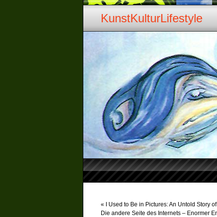
KunstKulturLifestyle
«
I Used to Be in Pictures: An Untold Story
Die andere Seite des Internets – Enormer 