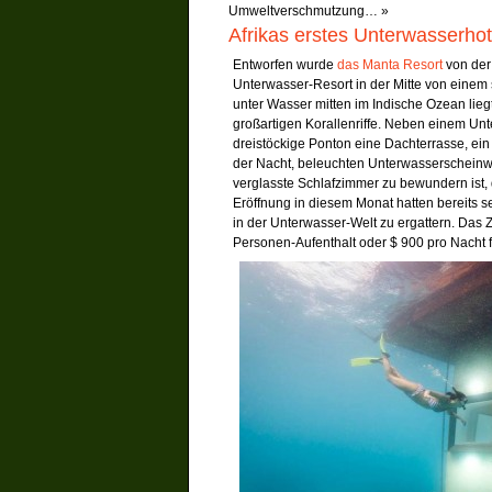
Umweltverschmutzung…
»
Afrikas erstes Unterwasserhot
Entworfen wurde
das Manta Resort
von der 
Unterwasser-Resort in der Mitte von einem 
unter Wasser mitten im Indische Ozean liegt
großartigen Korallenriffe. Neben einem U
dreistöckige Ponton eine Dachterrasse, e
der Nacht, beleuchten Unterwasserscheinw
verglasste Schlafzimmer zu bewundern ist, 
Eröffnung in diesem Monat hatten bereits s
in der Unterwasser-Welt zu ergattern. Das 
Personen-Aufenthalt oder $ 900 pro Nacht 