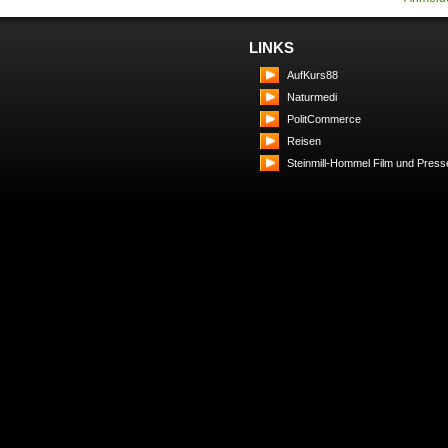
LINKS
AufKurs88
Naturmedi
PolitCommerce
Reisen
Steinmill-Hommel Film und Press