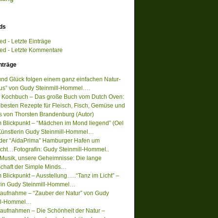
ds
d - Letzte Einträge
d - Letzte Kommentare
nträge
 und Glück folgen einem ganz einfachen Natur-
s” von Gudy Steinmill-Hommel….
 Kochbuch – Das große Buch vom Dutch Oven:
 besten Rezepte für Fleisch, Fisch, Gemüse und
s von Thorsten Brandenburg (Autor)
m Blickpunkt – “Mädchen im Mond liegend” (Oel
Künstlerin Gudy Steinmill-Hommel…
 der “AidaPrima” Hamburger Hafen um
acht…Fotografin: Gudy Steinmill-Hommel..
Musik, unsere Geheimnisse: Die lange
chaft der Simple Minds…
 Blickpunkt – Ausstellung…..“Tanz im Licht” –
rin Gudy Steinmill-Hommel…
ufnahme – “Zauber der Natur” von Gudy
ill-Hommel…
ufnahmen – Die Schönheit der Natur –