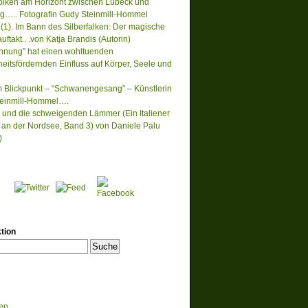
lken am Horizont zwischen Lübeck und
….. Fotografin Gudy Steinmill-Hommel
(1). Im Bann des Silberfalken: Der magische
ftakt.. .von Katja Brandis (Autorin)
nnung” hat einen wohltuenden
eitsfördernden Einfluss auf Körper, Seele und
m Blickpunkt – “Schwanengesang” – Künstlerin
einmill-Hommel….
 und die schweigenden Lämmer (Ein Italiener
lt an der Nordsee, Band 3) von Daniele Palu
)
tion
en