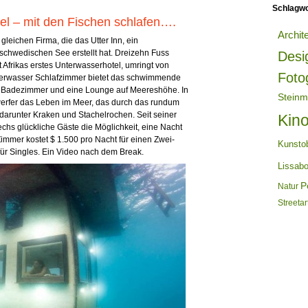
Schlagwo
el – mit den Fischen schlafen….
Archit
gleichen Firma, die das Utter Inn, ein
schwedischen See erstellt hat. Dreizehn Fuss
Desi
 Afrikas erstes Unterwasserhotel, umringt von
Foto
nterwasser Schlafzimmer bietet das schwimmende
in Badezimmer und eine Lounge auf Meereshöhe. In
Steinm
erfer das Leben im Meer, das durch das rundum
darunter Kraken und Stachelrochen. Seit seiner
Kin
echs glückliche Gäste die Möglichkeit, eine Nacht
Zimmer kostet $ 1.500 pro Nacht für einen Zwei-
Kunsto
für Singles. Ein Video nach dem Break.
Lissab
Po
Natur
Streetar