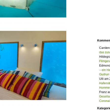
Kommen
Carsten
das zu
Hildegr
Filmges
Edmond
– ein 
Gudrun
Ulli am
Hafenst
Homme
Franz a
Gesells
Corona/M
Kategori