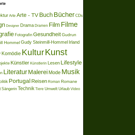
rte
Bücher
Buch
Arte - TV
ektur
Arte
CDs
Filme
gn
Film
Drama
Dramen
Designer
grafie
Gesundheit
Gudrun
Fotografin
Gudy Steinmill-Hommel
Irland
ill Hommel
Kunst
Kultur
o
Komödie
Lifestyle
Künstler
Lesen
bjekte
Künstlerin
Literatur
Musik
Malerei
Mode
on
Portugal
Reisen
litik
Romane
Roman
Technik
Sängerin
Umwelt
Urlaub
t
Video
Tiere