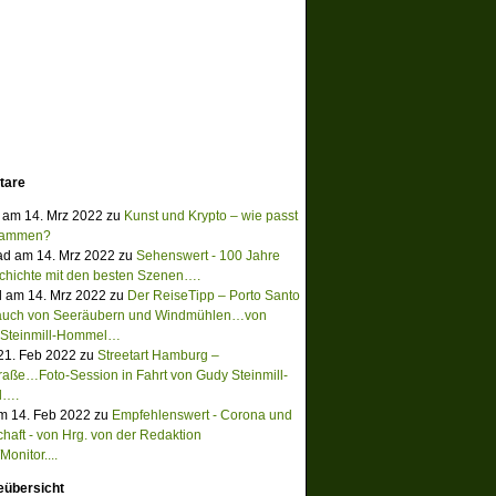
tare
 am 14. Mrz 2022 zu
Kunst und Krypto – wie passt
sammen?
ad am 14. Mrz 2022 zu
Sehenswert - 100 Jahre
chichte mit den besten Szenen….
 am 14. Mrz 2022 zu
Der ReiseTipp – Porto Santo
Hauch von Seeräubern und Windmühlen…von
 Steinmill-Hommel…
 21. Feb 2022 zu
Streetart Hamburg –
raße…Foto-Session in Fahrt von Gudy Steinmill-
l….
m 14. Feb 2022 zu
Empfehlenswert - Corona und
chaft - von Hrg. von der Redaktion
onitor....
eübersicht