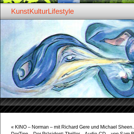
KunstKulturLifestyle
«
KINO – Norman – mit Richard Gere und Michael Shee
DerTipp – Der Präsident: Thriller – Audio-CD – von Sam 