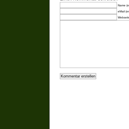
Name (er
eMail (er
Webseit