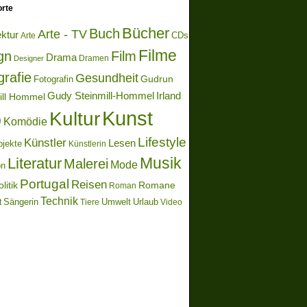
rte
Bücher
Buch
Arte - TV
ektur
Arte
CDs
Filme
gn
Film
Drama
Dramen
Designer
grafie
Gesundheit
Gudrun
Fotografin
Gudy Steinmill-Hommel
Irland
ill Hommel
Kunst
Kultur
o
Komödie
Lifestyle
Künstler
Lesen
bjekte
Künstlerin
Literatur
Musik
Malerei
Mode
on
Portugal
Reisen
litik
Romane
Roman
Technik
Sängerin
Umwelt
Urlaub
t
Video
Tiere