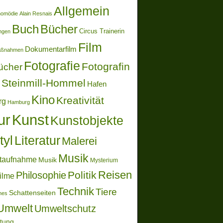
Allgemein
momödie
Alain Resnais
Buch
Bücher
Circus Trainerin
ungen
Film
Dokumentarfilm
aßnahmen
Fotografie
Fotografin
ücher
Steinmill-Hommel
Hafen
Kino
Kreativität
rg
Hamburg
ur
Kunst
Kunstobjekte
tyl
Literatur
Malerei
Musik
taufnahme
Musik
Mysterium
Reisen
Politik
Philosophie
ilme
Technik
Tiere
Schattenseiten
ones
Umwelt
Umweltschutz
ltung