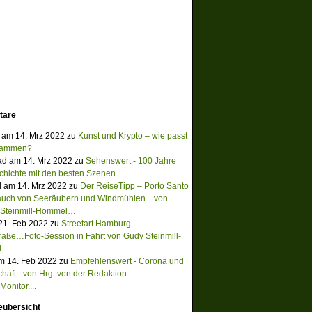
tare
 am 14. Mrz 2022 zu
Kunst und Krypto – wie passt
sammen?
ad am 14. Mrz 2022 zu
Sehenswert - 100 Jahre
chichte mit den besten Szenen….
 am 14. Mrz 2022 zu
Der ReiseTipp – Porto Santo
Hauch von Seeräubern und Windmühlen…von
 Steinmill-Hommel…
 21. Feb 2022 zu
Streetart Hamburg –
raße…Foto-Session in Fahrt von Gudy Steinmill-
l….
m 14. Feb 2022 zu
Empfehlenswert - Corona und
chaft - von Hrg. von der Redaktion
onitor....
eübersicht