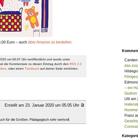
,00 Euro – auch
über Amazon zu bestellen.
Kommen
020 um 06:07 Uhr veröffentlicht und wurde unter
Carsten
st die Kommentare zu diesen Eintrag durch den
RSS 2.0
das zu
iben
, oder einen
Trackback
auf deiner Seite einrichten.
Hildegr
Filmges
Edmond
– ein 
Gudrun
Ulli am
Hafenst
Erstellt am 23. Januar 2020 um 05:05 Uhr
Homme
Franz a
auch für die Großen. Pädagogisch sehr wertvoll.
Gesells
Corona/M
Kategori