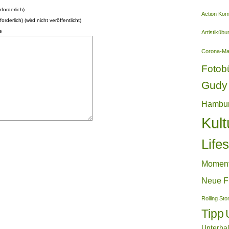
forderlich)
Action Ko
forderlich) (wird nicht veröffentlicht)
e
Artistiküb
Corona-M
Fotob
Gudy 
Hambu
Kult
Lifes
Momen
Neue F
Rolling St
Tipp
Unterha