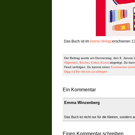
Das Buch ist im
Arena Verlag
erschienen 13
Der Beitrag wurde am Donnerstag, den 9. Januar 2
Allgemein
,
Bücher
,
Kultur
,
Kunst
abgelegt. Du kann
Feed verfolgen. Du kannst einen
Kommentar schre
Digg it
|
Bei del.icio.us ablegen
Ein Kommentar
Emma Winzenberg
Das Buch ist nicht nur für die Kleinen, sondern 
Einen Kommentar schreiben