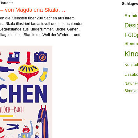
Jarrett
»
Schlagwo
– von Magdalena Skala….
Archit
nen die Kleinsten über 200 Sachen aus ihrem
kala illustriert fantasievoll und in leuchtenden
Desi
 Gegenstände aus Kinderzimmer, Küche, Garten,
Foto
g: ein toller Start in die Welt der Wörter … und
Steinm
Kin
Kunsto
Lissab
Po
Natur
Streetar