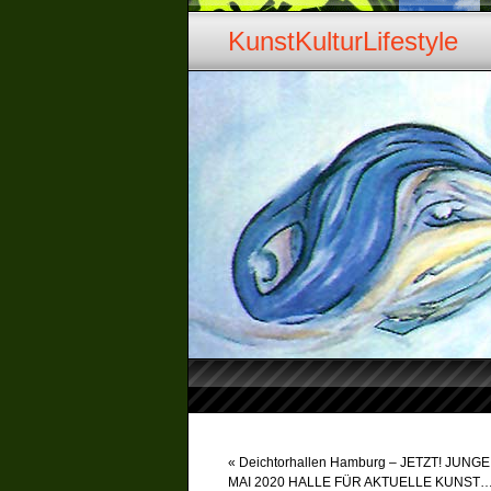
KunstKulturLifestyle
«
Deichtorhallen Hamburg – JETZT! JUN
MAI 2020 HALLE FÜR AKTUELLE KUNST…