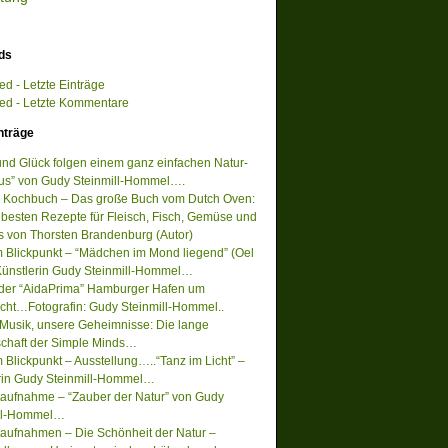
ds
d - Letzte Einträge
d - Letzte Kommentare
nträge
 und Glück folgen einem ganz einfachen Natur-
s” von Gudy Steinmill-Hommel….
 Kochbuch – Das große Buch vom Dutch Oven:
 besten Rezepte für Fleisch, Fisch, Gemüse und
s von Thorsten Brandenburg (Autor)
m Blickpunkt – “Mädchen im Mond liegend” (Oel
Künstlerin Gudy Steinmill-Hommel…
 der “AidaPrima” Hamburger Hafen um
acht…Fotografin: Gudy Steinmill-Hommel..
Musik, unsere Geheimnisse: Die lange
chaft der Simple Minds…
 Blickpunkt – Ausstellung…..“Tanz im Licht” –
rin Gudy Steinmill-Hommel…
ufnahme – “Zauber der Natur” von Gudy
ill-Hommel…
ufnahmen – Die Schönheit der Natur –