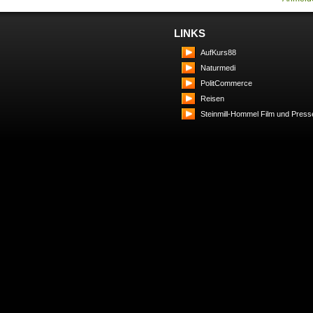
LINKS
AufKurs88
Naturmedi
PolitCommerce
Reisen
Steinmill-Hommel Film und Press