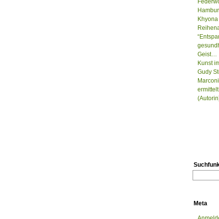
Federwo
Hamburg
Khyona 
Reihenau
“Entspa
gesundh
Geist…
Kunst i
Gudy St
Marconi
ermitte
(Autorin
Suchfunk
Meta
Anmeld