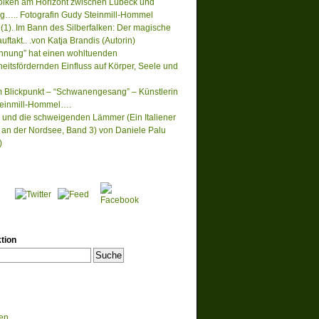
lken am Horizont zwischen Lübeck und
….. Fotografin Gudy Steinmill-Hommel
(1). Im Bann des Silberfalken: Der magische
ftakt.. .von Katja Brandis (Autorin)
nnung” hat einen wohltuenden
eitsfördernden Einfluss auf Körper, Seele und
m Blickpunkt – “Schwanengesang” – Künstlerin
einmill-Hommel….
 und die schweigenden Lämmer (Ein Italiener
lt an der Nordsee, Band 3) von Daniele Palu
)
tion
en