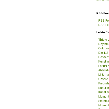
RSS-Fee
RSS-Fee
RSS-Fee
Letzte Ei
“Erfolg
Rhythmu
Outdoor
Die 118
Dessert
Kunst i
Lasur) 
Abfahrt
Mittern
Unsere 
Freunds
Kunst im
Künstle
Momenta
Steinm
Momenta